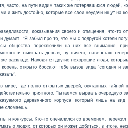
отя, часто, на пути видим таких же потерявшихся людей, к
ми и жить достойно, которые все свои неудачи ищут на ко
раведливости, доказывания своего и отмщения, что-то от
 и думает: “Я забыл про то, что мы с подругой хотели погу
осы общества переключили на них все внимание, при
зможности выиграть деньги, ну ничего, наверстаю тепер
м же раскладе. Находятся другие нехорошие люди, которы
в корень, открыто бросают тебе вызов вида “сегодня и за
казать”.
 мире, где полно открытых дверей, окутанных тайной 
действительно приятного. Пытаемся вырвать очередную з
сказуемого деревянного корпуса, который лишь на вид
не сломаешь.
нты и конкурсы. Кто-то опечалился со временем, пережил 
умать о людях, от которых он может добиться, в итоге, нес