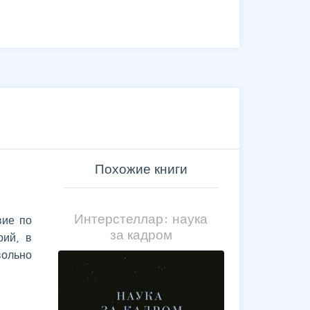
Похожие книги
Интерстеллар: наука
вие по
за кадром
рий, в
вольно