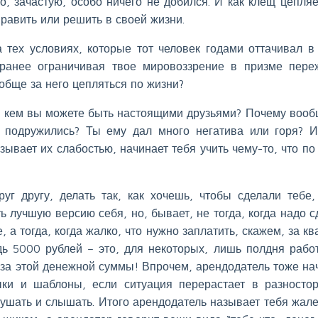
то, зачастую, особо ничего не добился. И как клещ цепляе
править или решить в своей жизни.
 тех условиях, которые тот человек годами оттачивал в
аранее ограничивая твое мировоззрение в призме пере
обще за него цепляться по жизни?
, с кем вы можете быть настоящими друзьями? Почему вооб
е подружились? Ты ему дал много негатива или горя? 
зывает их слабостью, начинает тебя учить чему-то, что по
уг другу, делать так, как хочешь, чтобы сделали тебе,
 лучшую версию себя, но, бывает, не тогда, когда надо с
 а тогда, когда жалко, что нужно заплатить, скажем, за кв
ь 5000 рублей – это, для некоторых, лишь полдня рабо
-за этой денежной суммы! Впрочем, арендодатель тоже на
ки и шаблоны, если ситуация перерастает в разносто
слушать и слышать. Итого арендодатель называет тебя жа