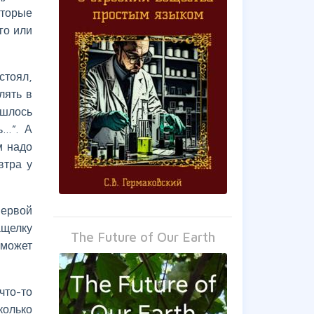
оторые
го или
стоял,
лять в
шлось
ь…”. А
м надо
втра у
первой
ащелку
The Future of Our Earth
 может
что-то
колько