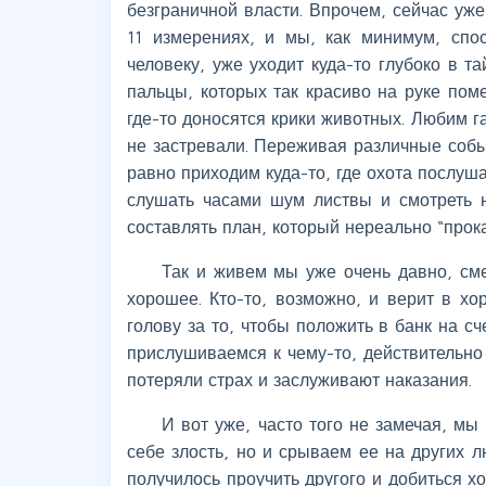
безграничной власти. Впрочем, сейчас уже
11 измерениях, и мы, как минимум, спо
человеку, уже уходит куда-то глубоко в т
пальцы, которых так красиво на руке пом
где-то доносятся крики животных. Любим г
не застревали. Переживая различные соб
равно приходим куда-то, где охота послуш
слушать часами шум листвы и смотреть 
составлять план, который нереально “прок
Так и живем мы уже очень давно, сме
хорошее. Кто-то, возможно, и верит в хо
голову за то, чтобы положить в банк на с
прислушиваемся к чему-то, действительно
потеряли страх и заслуживают наказания.
И вот уже, часто того не замечая, мы
себе злость, но и срываем ее на других 
получилось проучить другого и добиться х