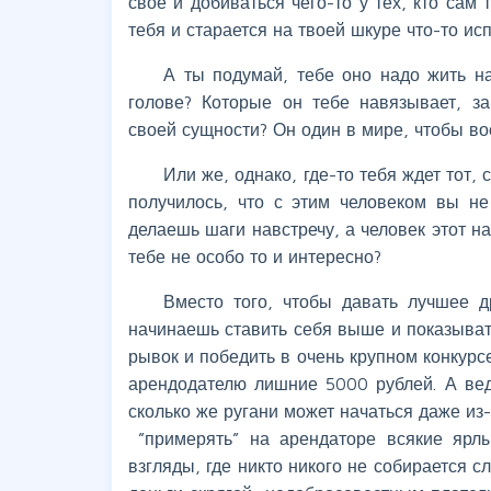
свое и добиваться чего-то у тех, кто сам 
тебя и старается на твоей шкуре что-то ис
А ты подумай, тебе оно надо жить на
голове? Которые он тебе навязывает, з
своей сущности? Он один в мире, чтобы во
Или же, однако, где-то тебя ждет тот
получилось, что с этим человеком вы н
делаешь шаги навстречу, а человек этот на
тебе не особо то и интересно?
Вместо того, чтобы давать лучшее др
начинаешь ставить себя выше и показывать
рывок и победить в очень крупном конкурсе,
арендодателю лишние 5000 рублей. А вед
сколько же ругани может начаться даже из
”примерять” на арендаторе всякие ярлы
взгляды, где никто никого не собирается 