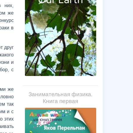
з них,
том же
онкурс
раки в
.
т друг
какого
изни и
бор, с
ими же
Занимательная физика.
словно
Книга первая
ем так
им и с
о этих
аивать