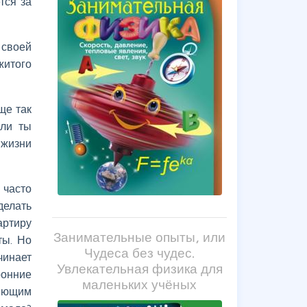
тся за
 своей
житого
ще так
Или ты
 жизни
 часто
делать
артиру
Занимательные опыты, или
ты. Но
Чудеса без чудес.
чинает
Увлекательная физика для
ронние
маленьких учёных
леющим