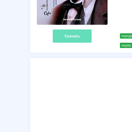
Скачать
город
наука