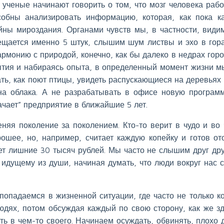
 ученые начинают говорить о том, что мозг человека рабо
собны анализировать информацию, которая, как пока к
айны мироздания. Органами чувств мы, в частности, види
ещается именно 5 штук, слышим шум листвы и эхо в гора
армонию с природой, конечно, как бы далеко в недрах гор
ытия и набираясь опыта, в определенный момент жизни м
ать, как поют птицы, увидеть распускающиеся на деревьях 
на облака. А не разрабатывать в офисе новую програм
ачает” предприятие в ближайшие 5 лет.
няя поколение за поколением. Кто-то верит в чудо и во 
рошее, но, например, считает каждую копейку и готов от
чет лишние 30 тысяч рублей. Мы часто не слышим друг дру
 идущему из души, начиная думать, что люди вокруг нас 
 попадаемся в жизненной ситуации, где часто не только к
людях, потом обсуждая каждый по свою сторону, как же з
оть в чем-то своего. Начинаем осуждать, обвинять, плохо 