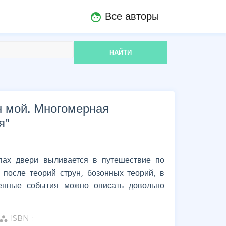
Все авторы
face
НАЙТИ
 мой. Многомерная
я
"
пах двери выливается в путешествие по
после теорий струн, бозонных теорий, в
енные события можно описать довольно
ISBN :
orkspaces