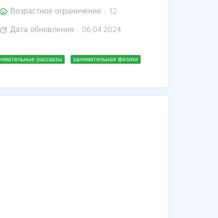
Возрастное ограничение : 12
hild_care
Дата обновления : 06.04.2024
update
нимательные рассказы
занимательная физика