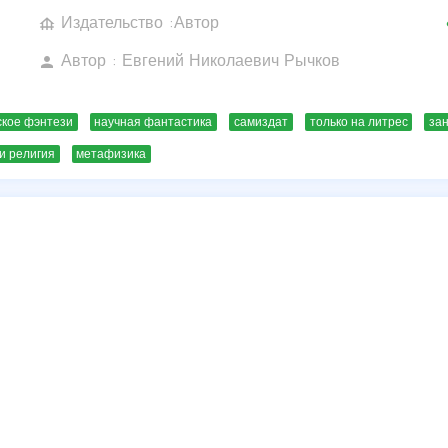
Издательство :Автор
foundation
c
Автор :
Евгений Николаевич Рычков
person
ское фэнтези
научная фантастика
самиздат
только на литрес
за
 и религия
метафизика