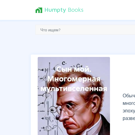
Humpty
Books
home_work
Обыч
мног
эпох
разв