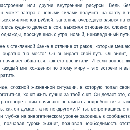
астроение или другие внутренние ресурсы. Ведь бе
он может завтра с новыми силами получить на карту в 
льких миллионов рублей, заполнив очередную заявку на к
ились куда-то далеко в сон, выясняя отношения, словно 
ть однажды, проснувшись с утра, новый, неизведанный путь
 не в стеклянной банке в отличие от раков, которые мешаю
 обратно “на место”. Он выбирает свой путь. Он видит, 
им начинает общаться, как его воспитали. И если вопрос ж
о каждый миг хождения по этому миру – это встречи и вы
ратить.
иде, сложной жизненной ситуации, в которую попал сво
гатиться, хочет жить лучше за твой счет. Он делает это, 
 разговоре с ним начинают всплывать подробности: а зач
, как он думает, а не по-другому. И ты, встретившись с н
и глубже на энергетическом уровне заходишь в сообществ
, познавая “уроки жизни”, познавая необходимость отст