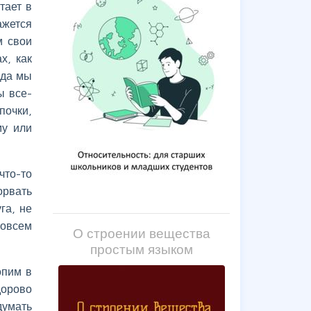
тает в
ажется
м свои
х, как
ода мы
ы все-
почки,
му или
что-то
орвать
га, не
совсем
О строении вещества
простым языком
опим в
дорово
думать