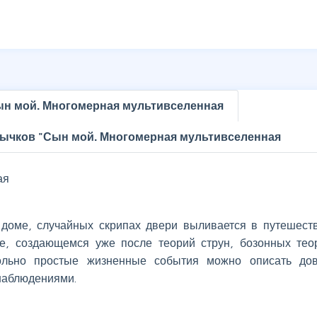
ын мой. Многомерная мультивселенная
Рычков "Сын мой. Многомерная мультивселенная
ая
доме, случайных скрипах двери выливается в путешест
е, создающемся уже после теорий струн, бозонных тео
ольно простые жизненные события можно описать до
наблюдениями.