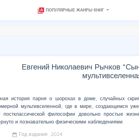
type_specimen
ПОПУЛЯРНЫЕ ЖАНРЫ КНИГ
Евгений Николаевич Рычков "
Сын
мультивселенна
ная история парня о шорохах в доме, случайных скри
омерной мультивселенной, где в мире, создающемся уже 
у постклассической философии довольно простые жизн
ернуто и познавательно физическими наблюдениями.
Год издания :
2024
date_range
w