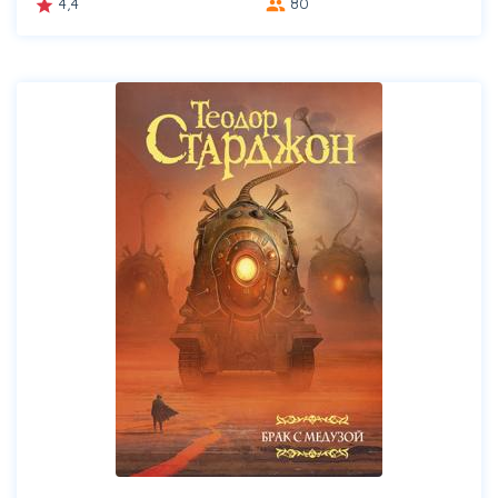
4,4
80
grade
group