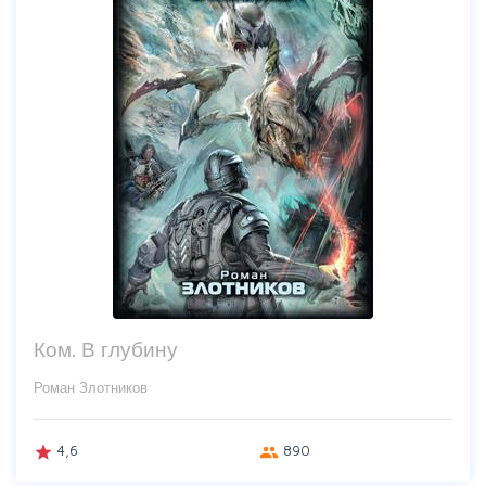
Ком. В глубину
Роман Злотников
4,6
890
grade
group