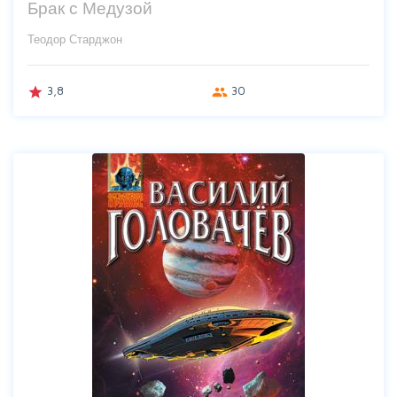
Брак с Медузой
Теодор Старджон
3,8
30
grade
group