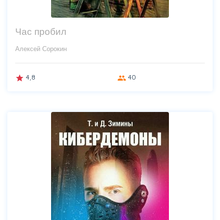
Час пробил
Алексей Сорокин
4,8
40
grade
group