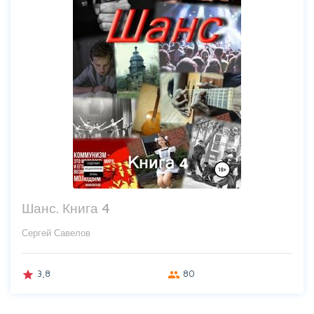
Шанс. Книга 4
Сергей Савелов
3,8
80
grade
group