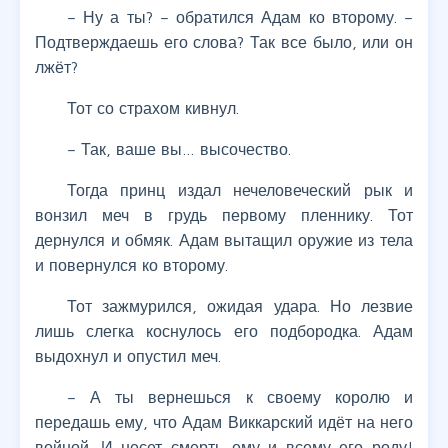
– Ну а ты? – обратился Адам ко второму. –
Подтверждаешь его слова? Так все было, или он
лжёт?
Тот со страхом кивнул.
– Так, ваше вы… высочество.
Тогда принц издал нечеловеческий рык и
вонзил меч в грудь первому пленнику. Тот
дернулся и обмяк. Адам вытащил оружие из тела
и повернулся ко второму.
Тот зажмурился, ожидая удара. Но лезвие
лишь слегка коснулось его подбородка. Адам
выдохнул и опустил меч.
– А ты вернешься к своему королю и
передашь ему, что Адам Виккарский идёт на него
войной. И несет смерть ему и всему его роду!