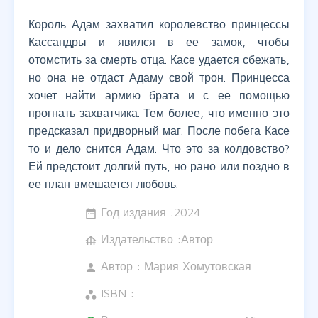
Король Адам захватил королевство принцессы
Кассандры и явился в ее замок, чтобы
отомстить за смерть отца. Касе удается сбежать,
но она не отдаст Адаму свой трон. Принцесса
хочет найти армию брата и с ее помощью
прогнать захватчика. Тем более, что именно это
предсказал придворный маг. После побега Касе
то и дело снится Адам. Что это за колдовство?
Ей предстоит долгий путь, но рано или поздно в
ее план вмешается любовь.
Год издания :
2024
date_range
Издательство :Автор
foundation
Автор :
Мария Хомутовская
person
ISBN :
workspaces