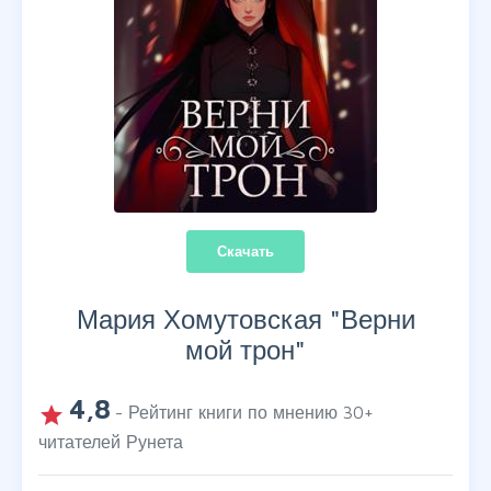
Скачать
Мария Хомутовская "
Верни
мой трон
"
4,8
grade
- Рейтинг книги по мнению
30
+
читателей Рунета