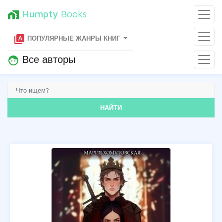
Humpty
Books
home_work
type_specimen
ПОПУЛЯРНЫЕ ЖАНРЫ КНИГ
Все авторы
face
НАЙТИ