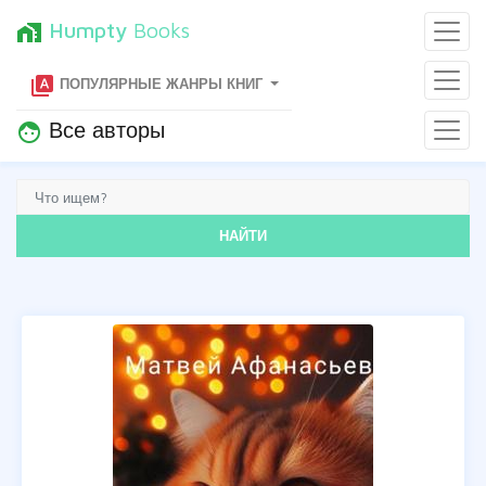
Humpty
Books
home_work
type_specimen
ПОПУЛЯРНЫЕ ЖАНРЫ КНИГ
Все авторы
face
НАЙТИ