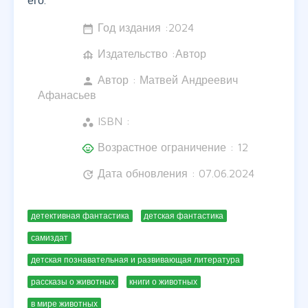
его.
Год издания :
2024
date_range
Издательство :Автор
foundation
Автор :
Матвей Андреевич
person
Афанасьев
ISBN :
workspaces
Возрастное ограничение : 12
child_care
Дата обновления : 07.06.2024
update
детективная фантастика
детская фантастика
самиздат
детская познавательная и развивающая литература
рассказы о животных
книги о животных
в мире животных