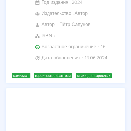
Год издания :
2024
date_range
Издательство :Автор
foundation
Автор :
Пётр Сапунов
person
ISBN :
workspaces
Возрастное ограничение : 16
child_care
Дата обновления : 13.06.2024
update
самиздат
героическое фэнтези
стихи для взрослых