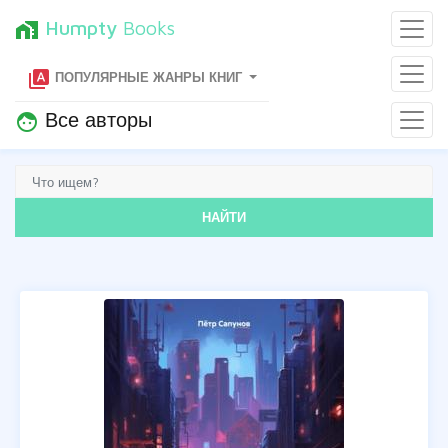
Humpty
Books
home_work
type_specimen
ПОПУЛЯРНЫЕ ЖАНРЫ КНИГ
Все авторы
face
НАЙТИ