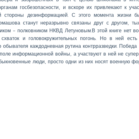
ганам госбезопасности, и вскоре их привлекают к уча
й стороны дезинформацией. С этого момента жизни 
омашова станут неразрывно связаны друг с другом, т
иком – полковником НКВД Летуновым.В этой книге нет в
 схваток и головокружительных погонь. Но в ней есть
о обывателя каждодневная рутина контрразведки. Победа 
 поле информационной войны, а участвуют в ней не супер
обыкновенные люди, просто одни из них носят военную фо