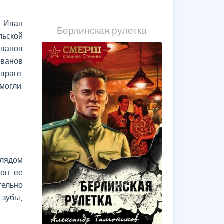
в Иван
Берлинская рулетка
льской
Иванов
Иванов
враге.
могли.
глядом
 он ее
тельно
 зубы,