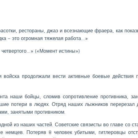
расотки, рестораны, джаз и всезнающие фраера, как пока
дка – это огромная тяжелая работа…»
к четвертого…» («Момент истины»)
и войска продолжали вести активные боевые действия 
нта наши бойцы, сломив сопротивление противника, за
шие потери в людях. Отряд наших лыжников перерезал 
ми, занятыми противником.
одной из наших частей. Советские связисты во главе со с
 немцев. Потеряв 8 человек убитыми, гитлеровцы отст