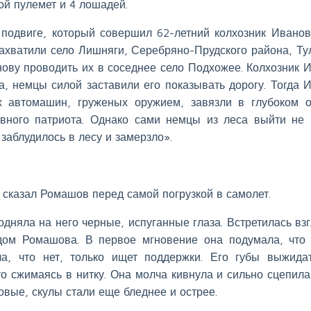
ой пулемет и 4 лошадей.
 подвиге, который совершил 62-летний колхозник Ивано
захватили село Лишняги, Серебряно-Прудского района, Ту
нову проводить их в соседнее село Подхожее. Колхозник 
а, немцы силой заставили его показывать дорогу. Тогда 
х автомашин, груженых оружием, завязли в глубоком о
вного патриота. Однако сами немцы из леса выйти не 
аблудилось в лесу и замерзло».
– сказал Ромашов перед самой погрузкой в самолет.
одняла на него черные, испуганные глаза. Встретилась вз
дом Ромашова. В первое мгновение она подумала, что
ла, что нет, только ищет поддержки. Его губы выжида
о сжимаясь в нитку. Она молча кивнула и сильно сцепила
овые, скулы стали еще бледнее и острее.