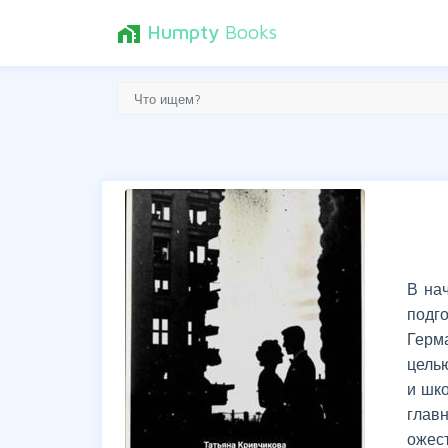
Humpty
Books
home_work
В на
подг
Герм
цель
и шк
глав
ожест