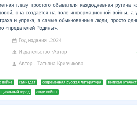
метная глазу простого обывателя каждодневная рутина ко
довой, она создается на поле информационной войны, а у
страха и упрека, а самые обыкновенные люди, просто одн
мо «предателей Родины».
Год издания :
2024
date_range
w
Издательство :Автор
foundation
c
Автор :
Татьяна Кривчикова
person
о войне
самиздат
современная русская литература
великая отечес
нциальный город
люди войны