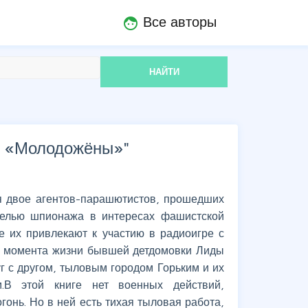
Все авторы
face
НАЙТИ
 «Молодожёны»
"
я двое агентов-парашютистов, прошедших
целью шпионажа в интересах фашистской
е их привлекают к участию в радиоигре с
о момента жизни бывшей детдомовки Лиды
г с другом, тыловым городом Горьким и их
В этой книге нет военных действий,
онь. Но в ней есть тихая тыловая работа,