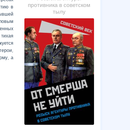
противника в советском
стию в
тылу
бывшей
ыловым
оенных
 тихая
куется
герои,
рму, а