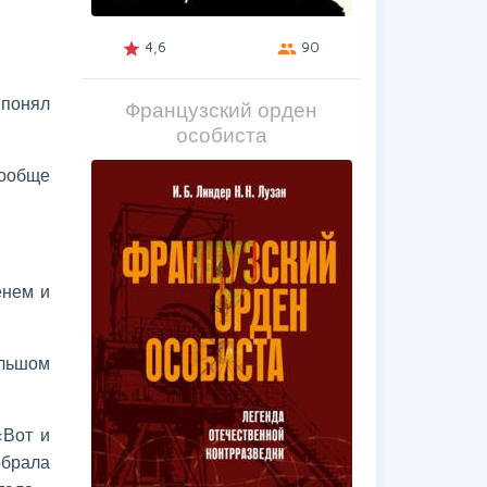
4,6
90
grade
group
 понял
Французский орден
особиста
вообще
енем и
льшом
«Вот и
обрала