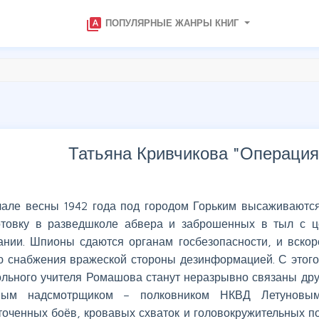
type_specimen
ПОПУЛЯРНЫЕ ЖАНРЫ КНИГ
Татьяна Кривчикова "
Операция
чале весны 1942 года под городом Горьким высаживаютс
отовку в разведшколе абвера и заброшенных в тыл с 
ании. Шпионы сдаются органам госбезопасности, и вскор
ю снабжения вражеской стороны дезинформацией. С этог
ольного учителя Ромашова станут неразрывно связаны дру
ным надсмотрщиком – полковником НКВД Летуновым.
оченных боёв, кровавых схваток и головокружительных пог