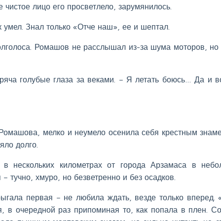
 чистое лицо его просветлело, зарумянилось.
 умел. Знал только «Отче наш», ее и шептал.
лголоса. Ромашов не расслышал из-за шума моторов, но
 пряча голубые глаза за веками. – Я летать боюсь… Да и 
 Ромашова, мелко и неумело осенила себя крестным знам
яло долго.
в нескольких километрах от города Арзамаса в небо
– тучно, хмуро, но безветренно и без осадков.
ыгала первая – не любила ждать, везде только вперед. 
я, в очередной раз припоминая то, как попала в плен. С