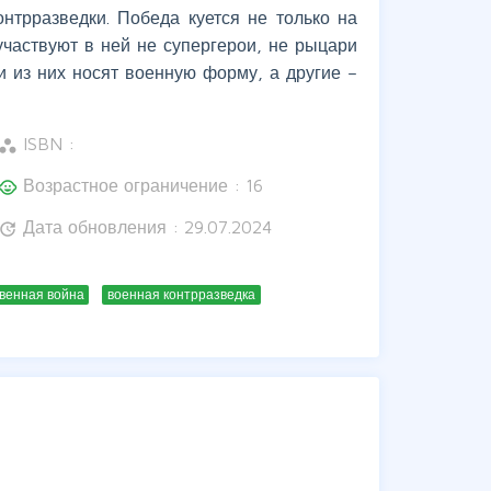
нтрразведки. Победа куется не только на
частвуют в ней не супергерои, не рыцари
и из них носят военную форму, а другие –
ISBN :
orkspaces
Возрастное ограничение : 16
hild_care
Дата обновления : 29.07.2024
update
твенная война
военная контрразведка