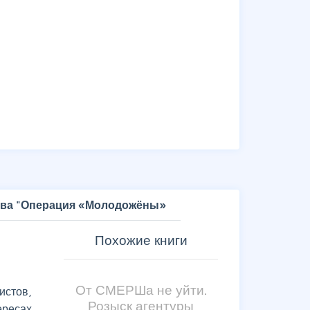
кова "Операция «Молодожёны»
Похожие книги
От СМЕРШа не уйти.
стов,
Розыск агентуры
ересах