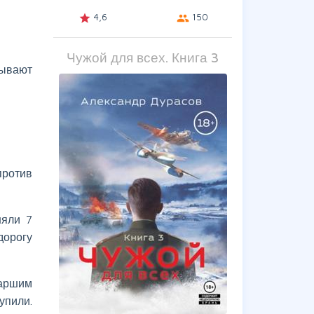
4,6
150
grade
group
Чужой для всех. Книга 3
зывают
против
няли 7
дорогу
таршим
упили.