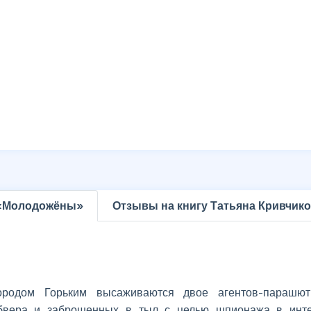
 «Молодожёны»
Отзывы на книгу Татьяна Кривчи
родом Горьким высаживаются двое агентов-парашюти
бвера и заброшенных в тыл с целью шпионажа в инт