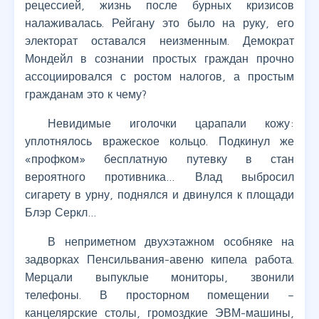
рецессией, жизнь после бурных кризисов
налаживалась. Рейгану это было на руку, его
электорат оставался неизменным. Демократ
Мондейл в сознании простых граждан прочно
ассоциировался с ростом налогов, а простым
гражданам это к чему?
Невидимые иголочки царапали кожу:
уплотнялось вражеское кольцо. Подкинул же
«профком» бесплатную путевку в стан
вероятного противника… Влад выбросил
сигарету в урну, поднялся и двинулся к площади
Блэр Серкл…
В неприметном двухэтажном особняке на
задворках Пенсильвания-авеню кипела работа.
Мерцали выпуклые мониторы, звонили
телефоны. В просторном помещении –
канцелярские столы, громоздкие ЭВМ-машины,