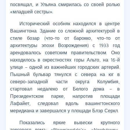
посвящал, и Ульяна смирилась со своей ролью
«младшей сестры».
Исторический особняк находился в центре
Вашингтона. Здание со сложной архитектурой в
стиле бозар (что-то от барокко, что-то от
архитектуры эпохи Возрождения) с 1933 год
арендовалось советским правительством. Оно
находилось в окрестностях горы Альто, на 16-й
улице – одной из важнейших городских артерий.
Пышный бульвар тянулся с севера на юг в
северо-западной части округа Колумбия,
стартовал недалеко от Белого дома – в
Президентском парке, напротив площади
Лафайет, следовал вдоль вашингтонского
меридиана и завершался у площади Блэр Серкл.
Показались яркие вывески крупного
торгового дома: «Bloomingdale’s», «Nordstrom»,