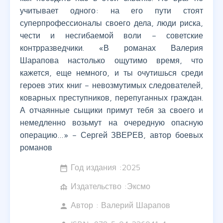
учитывает одного: на его пути стоят
суперпрофессионалы своего дела, люди риска,
чести и несгибаемой воли – советские
контрразведчики. «В романах Валерия
Шарапова настолько ощутимо время, что
кажется, еще немного, и ты очутишься среди
героев этих книг – невозмутимых следователей,
коварных преступников, перепуганных граждан.
А отчаянные сыщики примут тебя за своего и
немедленно возьмут на очередную опасную
операцию…» – Сергей ЗВЕРЕВ, автор боевых
романов
Год издания :
2025
date_range
Издательство :Эксмо
foundation
Автор :
Валерий Шарапов
person