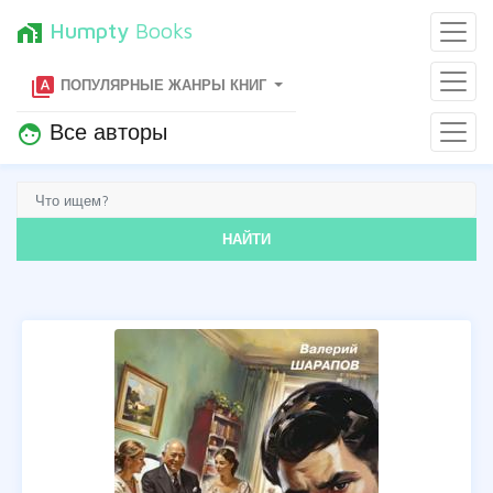
Humpty
Books
home_work
type_specimen
ПОПУЛЯРНЫЕ ЖАНРЫ КНИГ
Все авторы
face
НАЙТИ