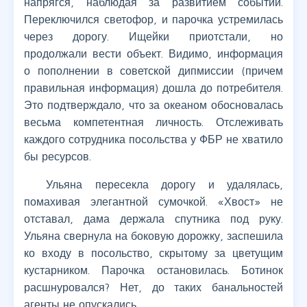
напрягся, наблюдая за развитием событий.
Переключился светофор, и парочка устремилась
через дорогу. Ищейки приотстали, но
продолжали вести объект. Видимо, информация
о пополнении в советской дипмиссии (причем
правильная информация) дошла до потребителя.
Это подтверждало, что за океаном обосновалась
весьма компетентная личность. Отслеживать
каждого сотрудника посольства у ФБР не хватило
бы ресурсов.
Ульяна пересекла дорогу и удалялась,
помахивая элегантной сумочкой. «Хвост» не
отставал, дама держала спутника под руку.
Ульяна свернула на боковую дорожку, заспешила
ко входу в посольство, скрытому за цветущим
кустарником. Парочка остановилась. Ботинок
расшнуровался? Нет, до таких банальностей
агенты не опускались…