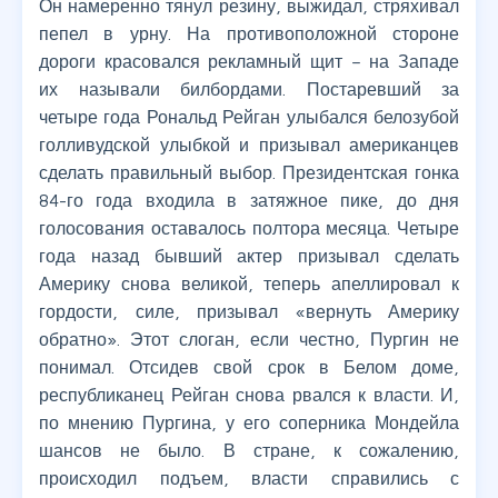
Он намеренно тянул резину, выжидал, стряхивал
пепел в урну. На противоположной стороне
дороги красовался рекламный щит – на Западе
их называли билбордами. Постаревший за
четыре года Рональд Рейган улыбался белозубой
голливудской улыбкой и призывал американцев
сделать правильный выбор. Президентская гонка
84-го года входила в затяжное пике, до дня
голосования оставалось полтора месяца. Четыре
года назад бывший актер призывал сделать
Америку снова великой, теперь апеллировал к
гордости, силе, призывал «вернуть Америку
обратно». Этот слоган, если честно, Пургин не
понимал. Отсидев свой срок в Белом доме,
республиканец Рейган снова рвался к власти. И,
по мнению Пургина, у его соперника Мондейла
шансов не было. В стране, к сожалению,
происходил подъем, власти справились с