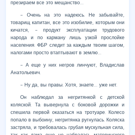
презираем все это мещанство…
– Очень на это надеюсь. Не забывайте,
товарищ капитан, все это изобилие, которым они
кичатся, – продукт эксплуатации трудового
народа и по карману лишь узкой прослойке
населения. ФБР следит за каждым твоим шагом,
налогами просто втаптывают в землю…
– А еще у них негров линчуют, Владислав
Анатольевич.
– Ну да, вы правы. Хотя, знаете… уже нет.
Он наблюдал за негритянкой с детской
коляской. Та вывернула с боковой дорожки и
спешила первой оказаться на тротуаре. Колесо
попало в выбоину, негритянка ругнулась. Коляска
застряла, и требовалась грубая мускульная сила,
так как дама еще не набралась материнского