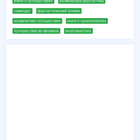
книги о путешествиях
космическая фантастика
самиздат
фантастический боевик
космические путешествия
книги о приключениях
путешествия во времени
инопланетяне