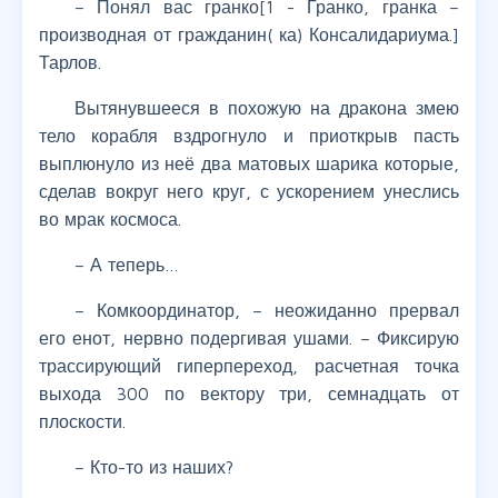
– Понял вас гранко[1 - Гранко, гранка –
производная от гражданин( ка) Консалидариума.]
Тарлов.
Вытянувшееся в похожую на дракона змею
тело корабля вздрогнуло и приоткрыв пасть
выплюнуло из неё два матовых шарика которые,
сделав вокруг него круг, с ускорением унеслись
во мрак космоса.
– А теперь…
– Комкоординатор, – неожиданно прервал
его енот, нервно подергивая ушами. – Фиксирую
трассирующий гиперпереход, расчетная точка
выхода 300 по вектору три, семнадцать от
плоскости.
– Кто-то из наших?