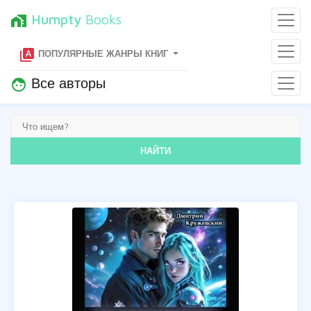
Humpty
Books
home_work
type_specimen
ПОПУЛЯРНЫЕ ЖАНРЫ КНИГ
Все авторы
face
НАЙТИ