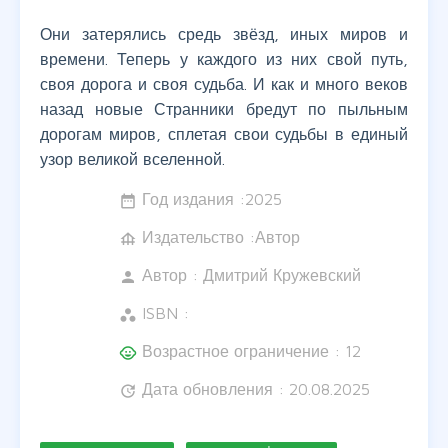
Они затерялись средь звёзд, иных миров и
времени. Теперь у каждого из них свой путь,
своя дорога и своя судьба. И как и много веков
назад новые Странники бредут по пыльным
дорогам миров, сплетая свои судьбы в единый
узор великой вселенной.
Год издания :
2025
date_range
Издательство :Автор
foundation
Автор :
Дмитрий Кружевский
person
ISBN :
workspaces
Возрастное ограничение : 12
child_care
Дата обновления : 20.08.2025
update