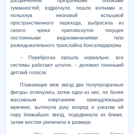
расцвеченное призрачными облаками
туманностей, вздрогнуло, пошло волнами и,
полыхнув неоновой вспышкой
пространственного перехода, выбросила из
своего чрева приплюснутое текущее
постоянными видоизменениями тело
разведывательного транслайна Консалидариума.
– Переброска прошла нормально, все
системы работают штатно, – доложил тоненький
детский голосок.
Плавающие меж звезд две полупрозрачные
фигуры оглянулись затем одна из них, по более
массивным очертаниям принадлежащая
мужчине, вытянула руку вперед и ухватив ей
пару ближайших звезд, пододвинула их ближе,
затем жестом увеличила в размере.