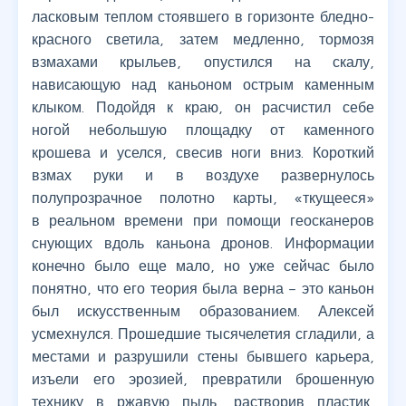
ласковым теплом стоявшего в горизонте бледно-
красного светила, затем медленно, тормозя
взмахами крыльев, опустился на скалу,
нависающую над каньоном острым каменным
клыком. Подойдя к краю, он расчистил себе
ногой небольшую площадку от каменного
крошева и уселся, свесив ноги вниз. Короткий
взмах руки и в воздухе развернулось
полупрозрачное полотно карты, «ткущееся»
в реальном времени при помощи геосканеров
снующих вдоль каньона дронов. Информации
конечно было еще мало, но уже сейчас было
понятно, что его теория была верна – это каньон
был искусственным образованием. Алексей
усмехнулся. Прошедшие тысячелетия сгладили, а
местами и разрушили стены бывшего карьера,
изъели его эрозией, превратили брошенную
технику в ржавую пыль, растворив пластик,