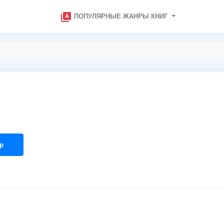
type_specimen
ПОПУЛЯРНЫЕ ЖАНРЫ КНИГ
р