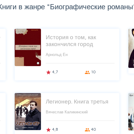
Книги в жанре "Биографические романы
е
История о том, как
закончился город
Арнольд Ен
4,7
10
grade
group
Легионер. Книга третья
Вячеслав Каликинский
4,8
40
grade
group