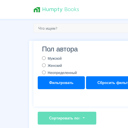
Humpty
Books
home_work
Пол автора
Мужской
Женский
Неопределенный
Фильтровать
Сбросить фильт
Сортировать по: