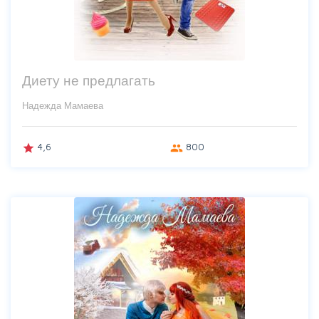
Диету не предлагать
Надежда Мамаева
4,6
800
grade
group