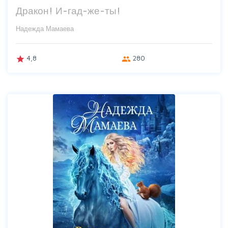
Дракон! И-гад-же-ты!
Надежда Мамаева
4,8
280
grade
group