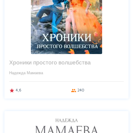
Хроники простого волшебства
Надежда Мамаева
4,6
240
grade
group