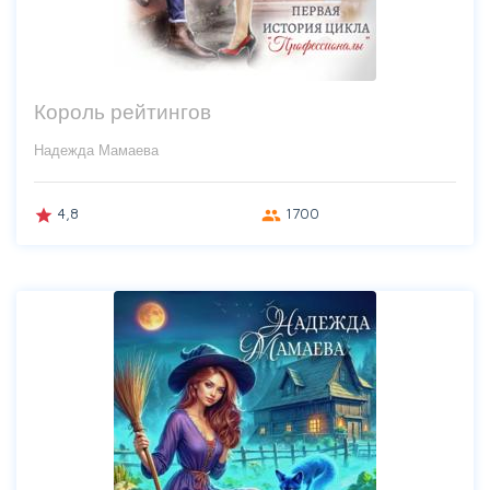
Король рейтингов
Надежда Мамаева
4,8
1700
grade
group