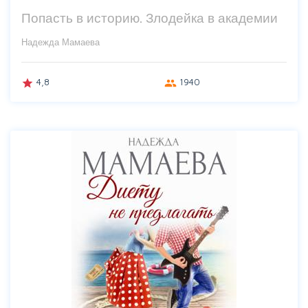
Попасть в историю. Злодейка в академии
Надежда Мамаева
4,8
1940
grade
group