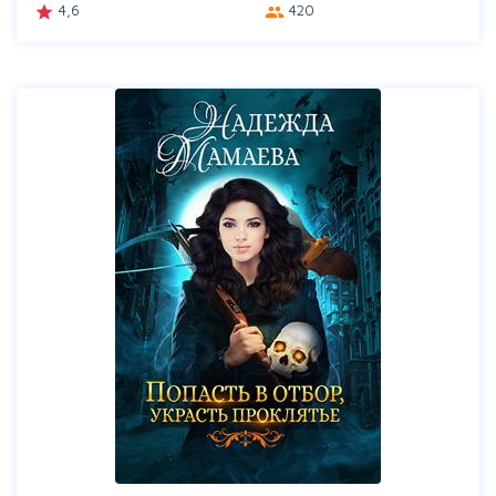
4,6
420
grade
group