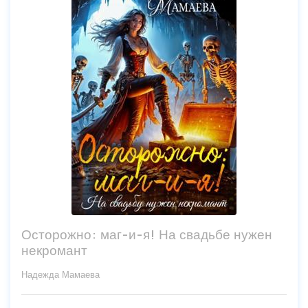
Осторожно: маг-и-я! На свадьбе нужен
некромант
Надежда Мамаева