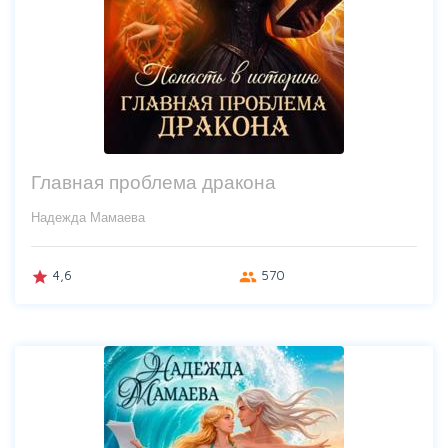
Главная проблема дракона
Надежда Мамаева
4,6
570
grade
group