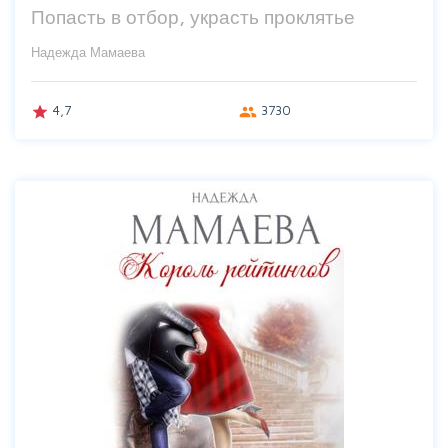
Попасть в отбор, украсть проклятье
Надежда Мамаева
4,7
3730
grade
group