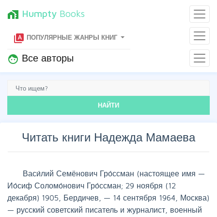
Humpty
Books
home_work
type_specimen
ПОПУЛЯРНЫЕ ЖАНРЫ КНИГ
Все авторы
face
НАЙТИ
Читать книги Надежда Мамаева
Васи́лий Семёнович Гро́ссман (настоящее имя —
Ио́сиф Соломо́нович Гро́ссман; 29 ноября (12
декабря) 1905, Бердичев, — 14 сентября 1964, Москва)
— русский советский писатель и журналист, военный