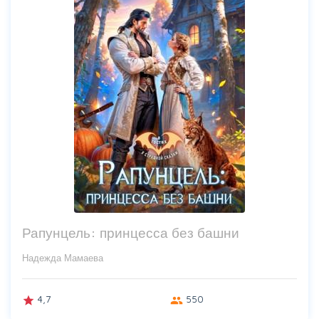
Рапунцель: принцесса без башни
Надежда Мамаева
4,7
550
grade
group