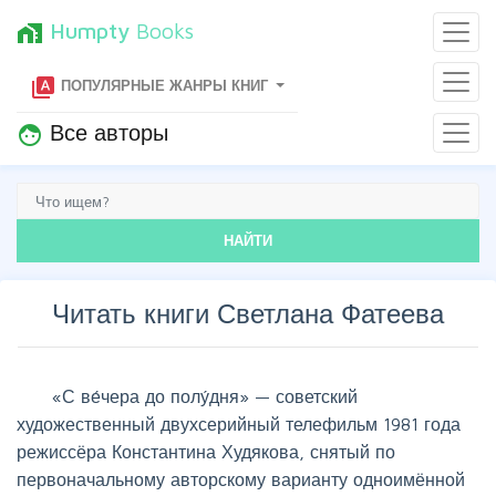
Humpty
Books
home_work
type_specimen
ПОПУЛЯРНЫЕ ЖАНРЫ КНИГ
Все авторы
face
НАЙТИ
Читать книги Светлана Фатеева
«С ве́чера до полу́дня» — советский
художественный двухсерийный телефильм 1981 года
режиссёра Константина Худякова, снятый по
первоначальному авторскому варианту одноимённой