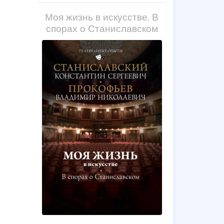
Моя жизнь в искусстве. В
спорах о Станиславском