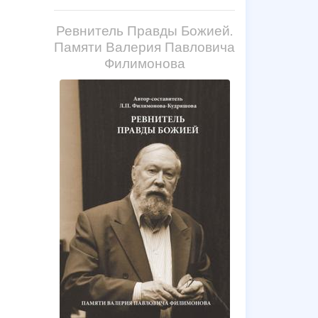
Ревнитель Правды Божией.
Памяти Валерия Павловича
Филимонова