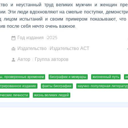
ство и неустанный труд великих мужчин и женщин пре
рии. Эти люди вдохновляют на смелые поступки, демонстр
д лицом испытаний и своим примером показывают, что 
ив после себя нечто очень важное.
Год издания :
2025
date_range
w
Издательство :Издательство АСТ
foundation
c
Автор :
Группа авторов
person
ы, проверенные временем
биографии и мемуары
жизненный путь
и
трированное издание
факты биографии
научно-популярная литерату
ические личности
жизнь великих людей