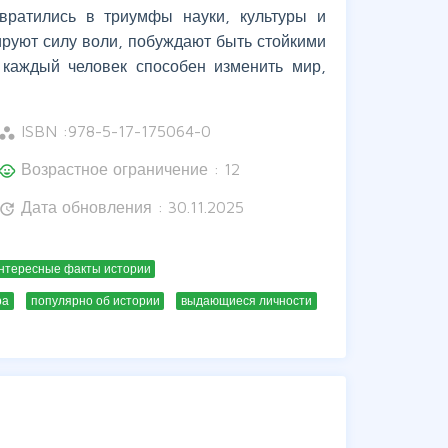
вратились в триумфы науки, культуры и
ируют силу воли, побуждают быть стойкими
каждый человек способен изменить мир,
ISBN :
978-5-17-175064-0
orkspaces
Возрастное ограничение : 12
hild_care
Дата обновления : 30.11.2025
update
нтересные факты истории
ра
популярно об истории
выдающиеся личности