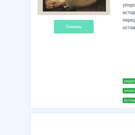
упор
исто
пере
Скачать
остав
ридер
иллюс
истор