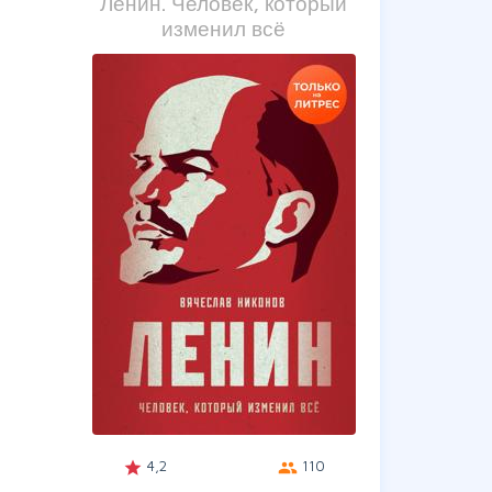
Ленин. Человек, который
изменил всё
4,2
110
grade
group