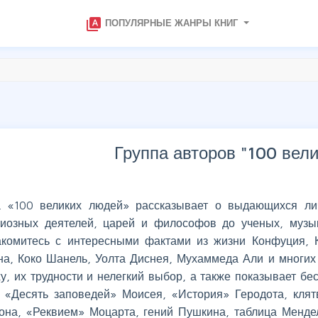
type_specimen
ПОПУЛЯРНЫЕ ЖАНРЫ КНИГ
Группа авторов "
100 вел
а «100 великих людей» рассказывает о выдающихся ли
гиозных деятелей, царей и философов до ученых, музы
акомитесь с интересными фактами из жизни Конфуция, К
на, Коко Шанель, Уолта Диснея, Мухаммеда Али и многих 
у, их трудности и нелегкий выбор, а также показывает бе
. «Десять заповедей» Моисея, «История» Геродота, клят
она, «Реквием» Моцарта, гений Пушкина, таблица Мендел