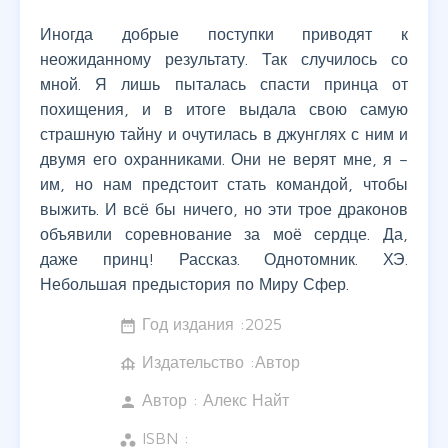
Иногда добрые поступки приводят к
неожиданному результату. Так случилось со
мной. Я лишь пыталась спасти принца от
похищения, и в итоге выдала свою самую
страшную тайну и очутилась в джунглях с ним и
двумя его охранниками. Они не верят мне, я –
им, но нам предстоит стать командой, чтобы
выжить. И всё бы ничего, но эти трое драконов
объявили соревнование за моё сердце. Да,
даже принц! Рассказ. Однотомник. ХЭ.
Небольшая предыстория по Миру Сфер.
Год издания :
2025
date_range
Издательство :Автор
foundation
Автор :
Алекс Найт
person
ISBN :
workspaces