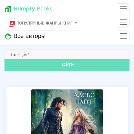
Humpty
Books
home_work
type_specimen
ПОПУЛЯРНЫЕ ЖАНРЫ КНИГ
Все авторы
face
НАЙТИ