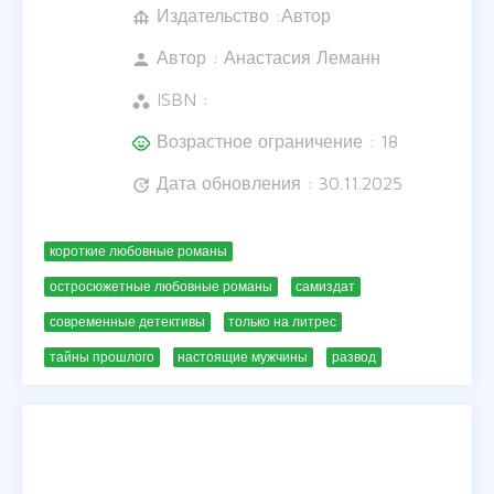
Издательство :Автор
foundation
Автор :
Анастасия Леманн
person
ISBN :
workspaces
Возрастное ограничение : 18
child_care
Дата обновления : 30.11.2025
update
короткие любовные романы
остросюжетные любовные романы
самиздат
современные детективы
только на литрес
тайны прошлого
настоящие мужчины
развод