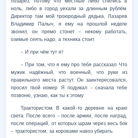
позарез, потому что местные либо спились в
ноль, либо в город уехали за длинным рублём.
Директор там мой троюродный дядька, Лазарев
Владимир Палыч, я ему на прошлой неделе
звонил, он прямо стонет – некому работать,
озимые сеять надо, а техника стоит.
– И при чём тут я?
– При том, что я ему про тебя рассказал. Что
мужик надёжный, что военный, что руки из
правильного места растут. Он заинтересовался,
просил твой номер. Я подумал – сначала тебе
позвоню, узнаю, как ты к этому.
Трактористом. В какой-то деревне на краю
света. После всего – после армии, после наград,
после операций, от которых шрам через весь бок
– трактористом, за коровами навоз убирать.