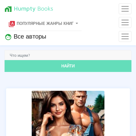
Humpty
Books
home_work
type_specimen
ПОПУЛЯРНЫЕ ЖАНРЫ КНИГ
Все авторы
face
НАЙТИ