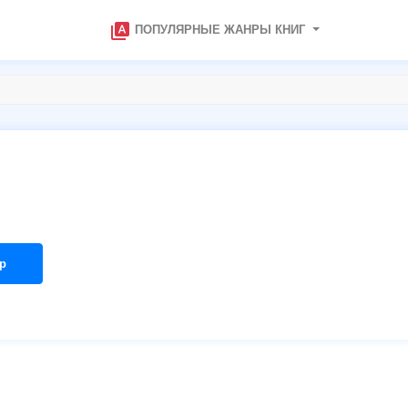
type_specimen
ПОПУЛЯРНЫЕ ЖАНРЫ КНИГ
р