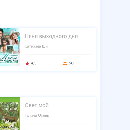
Няня выходного дня
Катерина Ши
4,5
60
grade
group
Свет мой
Галина Осень