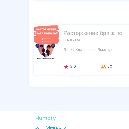
Расторжение брака по
шагам
Денис Валерьевич Дмитрук
5,0
90
grade
group
Humpty
admin@humpty.ru