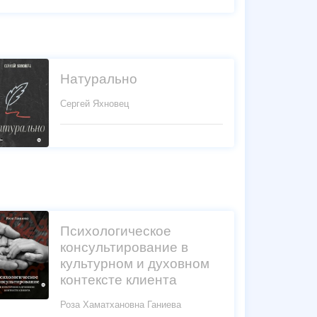
Натурально
Сергей Яхновец
Психологическое
консультирование в
культурном и духовном
контексте клиента
Роза Хаматхановна Ганиева