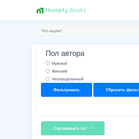
Humpty
Books
home_work
Пол автора
Мужской
Женский
Неопределенный
Фильтровать
Сбросить фильт
Сортировать по: