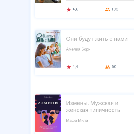
4,6
180
grade
group
Они будут жить с нами
Амелия Борн
4,4
60
grade
group
Измены. Мужская и
женская типичность
Мафа Мила