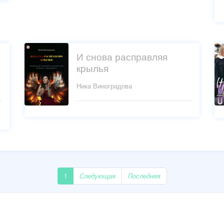
И снова расправляя
крылья
Ника Виноградова
1
Следующая
Последняя