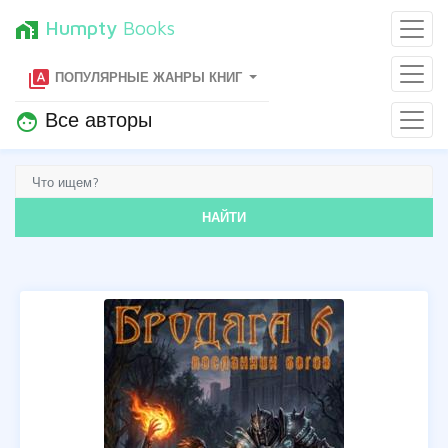
Humpty
Books
home_work
type_specimen
ПОПУЛЯРНЫЕ ЖАНРЫ КНИГ
Все авторы
face
НАЙТИ