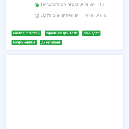
Возрастное ограничение : 16
child_care
Дата обновления : 24.06.2026
update
боевое фэнтези
городское фэнтези
самиздат
бояръ-аниме
дизельпанк