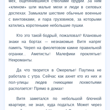
мех, ощетинившийся стволами орудий. За ним
«клином» шли малые мехи и люди в силовых
доспехах. Замыкали шествие обычные военные
с винтовками, и пара грузовиков, за которыми
катились коротенькие небольшие пушки.
Кто это такой бодрый, пожаловал? Клановые
знаки на бортах — незнакомые. Витя напряг
память. Череп на фиолетовом камне правильной
огранки… Аметисты! Малефики проклятые!
Некроманты.
Да что творится в Ожерелье! Паутина не
работала с утра. Сейчас как ахнет кто из них и
пол-улицы людев гниющими лохмотьями
расползется! Прямо в домах!
Витя заметался по небольшой блочной
квартире, не зная, куда податься. Может через