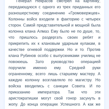
Генерал Некрасов смотрел на картинку,
передающуюся с одного из трех приданных его
разношерстному соединению «Громовержцев».
Колонны войск входили в факторию с четырех
сторон. Самой представительной и мощной была
колонна клана Алмаз. Ему было не по душе, то,
что пришлось раздергать своих ребят и
прикрепить их к клановым ударным кулакам, в
качестве огневой поддержки. Но и то. Против
клана Рубинов особо с выпускниками училищ не
повоюешь. Зато руководство операцией
поручили именно ему. Средней руки
ограненному, всего лишь старшему мастеру. А
каждую колонну возглавляло по магистру. Но
войска вводились с санкции Совета. И по
приказанию императора. Так что эти
аристократишки могут свой гонор засунуть в
жопу. До конца операции. Успешного. А как же