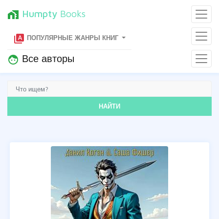
Humpty
Books
home_work
type_specimen
ПОПУЛЯРНЫЕ ЖАНРЫ КНИГ
Все авторы
face
НАЙТИ