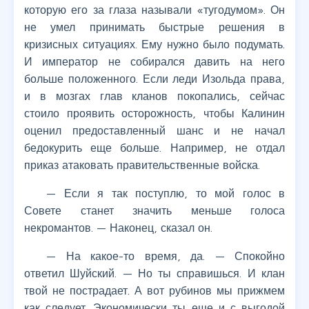
которую его за глаза называли «тугодумом». Он
не умел принимать быстрые решения в
кризисных ситуациях. Ему нужно было подумать.
И император не собирался давить на него
больше положенного. Если леди Изольда права,
и в мозгах глав кланов покопались, сейчас
стоило проявить осторожность, чтобы Калинин
оценил предоставленный шанс и не начал
бедокурить еще больше. Например, не отдал
приказ атаковать правительственные войска.
— Если я так поступлю, то мой голос в
Совете станет значить меньше голоса
некромантов. — Наконец, сказал он.
— На какое-то время, да. — Спокойно
ответил Шуйский. — Но ты справишься. И клан
твой не пострадает. А вот рубинов мы прижмем
как следует. Экономически ты еще и с выгодой