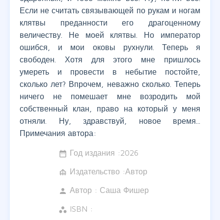
Если не считать связывающей по рукам и ногам
клятвы преданности его драгоценному
величеству. Не моей клятвы. Но император
ошибся, и мои оковы рухнули. Теперь я
свободен. Хотя для этого мне пришлось
умереть и провести в небытие постойте,
сколько лет? Впрочем, неважно сколько. Теперь
ничего не помешает мне возродить мой
собственный клан, право на который у меня
отняли. Ну, здравствуй, новое время...
Примечания автора:
Год издания :
2026
date_range
Издательство :Автор
foundation
Автор :
Саша Фишер
person
ISBN :
workspaces