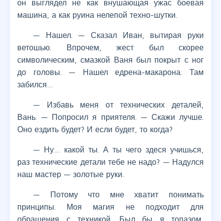
он выглядел не как внушающая ужас боевая
машина, а как руина нелепой техно-шутки.
— Нашел. — Сказал Иван, вытирая руки
ветошью. Впрочем, жест был скорее
символическим, смазкой Ваня был покрыт с ног
до головы. — Нашел едрена-макарона. Там
забился…
— Избавь меня от технических деталей,
Вань. — Попросил я приятеля. — Скажи лучше.
Оно ездить будет? И если будет, то когда?
— Ну… какой ты. А ты чего здеся учишься,
раз технические детали тебе не надо? — Надулся
наш мастер — золотые руки.
— Потому что мне хватит понимать
принципы. Моя магия не подходит для
обращения с техникой. Был бы я топазом,