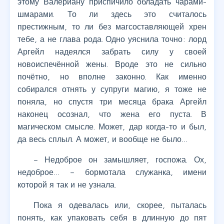
этому Валериану приспичило обладать чарами-
шмарами. То ли здесь это считалось
престижным, то ли без магсоставляющей хрен
тебе, а не глава рода. Одно уяснила точно: лорд
Аргейл надеялся забрать силу у своей
новоиспечённой жены. Вроде это не сильно
почётно, но вполне законно. Как именно
собирался отнять у супруги магию, я тоже не
поняла, но спустя три месяца брака Аргейл
наконец осознал, что жена его пуста. В
магическом смысле. Может, дар когда-то и был,
да весь сплыл. А может, и вообще не было…
– Недоброе он замышляет, госпожа. Ох,
недоброе… – бормотала служанка, имени
которой я так и не узнала.
Пока я одевалась или, скорее, пыталась
понять, как упаковать себя в длинную до пят