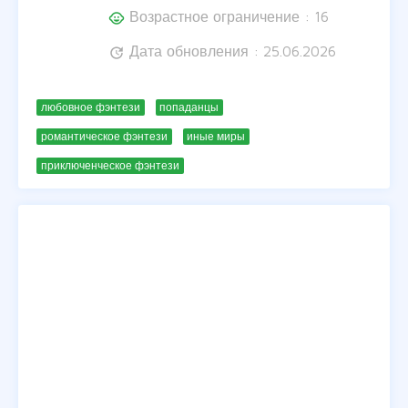
Возрастное ограничение : 16
child_care
Дата обновления : 25.06.2026
update
любовное фэнтези
попаданцы
романтическое фэнтези
иные миры
приключенческое фэнтези