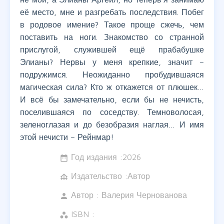
её место, мне и разгребать последствия. Побег
в родовое имение? Такое проще сжечь, чем
поставить на ноги. Знакомство со странной
прислугой, служившей ещё прабабушке
Элианы? Нервы у меня крепкие, значит –
подружимся. Неожиданно пробудившаяся
магическая сила? Кто ж откажется от плюшек…
И всё бы замечательно, если бы не нечисть,
поселившаяся по соседству. Темноволосая,
зеленоглазая и до безобразия наглая… И имя
этой нечисти – Рейнмар!
Год издания :
2026
date_range
Издательство :Автор
foundation
Автор :
Валерия Чернованова
person
ISBN :
workspaces