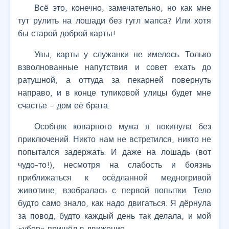
Всё это, конечно, замечательно, но как мне
тут рулить на лошади без гугл мапса? Или хотя
бы старой доброй карты!
Увы, карты у служанки не имелось. Только
взволнованные напутствия и совет ехать до
ратушной, а оттуда за пекарней повернуть
направо, и в конце тупиковой улицы будет мне
счастье – дом её брата.
Особняк коварного мужа я покинула без
приключений. Никто нам не встретился, никто не
попытался задержать. И даже на лошадь (вот
чудо-то!), несмотря на слабость и боязнь
приближаться к осёдланной медногривой
животине, взобралась с первой попытки. Тело
будто само знало, как надо двигаться. Я дёрнула
за повод, будто каждый день так делала, и мой
«убер» пришёл в движение.