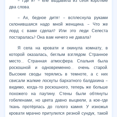
– Где я? – еле выдавила из себя короткие
два слова.
– Ах, бедное дитя! – всплеснула руками
склонившаяся надо мной женщина. – Что же
лорд с вами сделал? Или это леди Селеста
постаралась? Она вам ничего не давала?
Я села на кровати и окинула комнату, в
которой оказалась, беглым взглядом. Странное
место… Странная атмосфера. Спальня была
роскошной и одновременно… очень старой.
Высокие своды терялись в темноте, а с них
свисали жалкие лоскуты бархатного балдахина –
видимо, когда-то роскошного, теперь же больше
похожего на паутину. Стены были обтянуты
гобеленами, но цвета давно выцвели, а кое-где
ткань протёрлась до голого камня. У изножья
кровати мрачно притулился резной сундук, такой