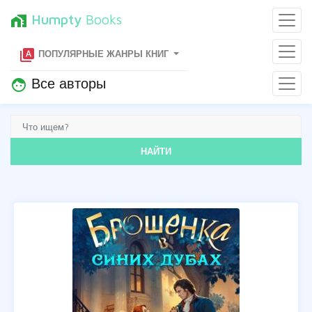
Humpty
Books
home_work
type_specimen
ПОПУЛЯРНЫЕ ЖАНРЫ КНИГ
Все авторы
face
НАЙТИ