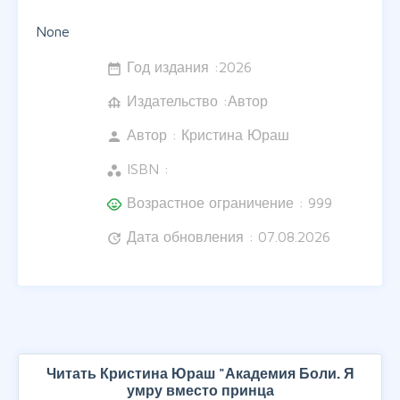
None
Год издания :
2026
date_range
Издательство :Автор
foundation
Автор :
Кристина Юраш
person
ISBN :
workspaces
Возрастное ограничение : 999
child_care
Дата обновления : 07.08.2026
update
Читать Кристина Юраш "Академия Боли. Я
умру вместо принца