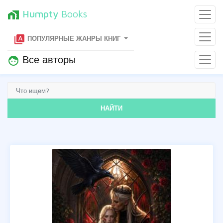
Humpty
Books
home_work
type_specimen
ПОПУЛЯРНЫЕ ЖАНРЫ КНИГ
Все авторы
face
НАЙТИ