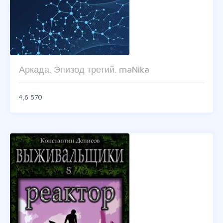
Аркада. Эпизод третий. maNika
4,6
570