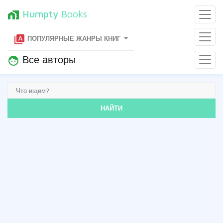
Humpty
Books
home_work
type_specimen
ПОПУЛЯРНЫЕ ЖАНРЫ КНИГ
Все авторы
face
НАЙТИ