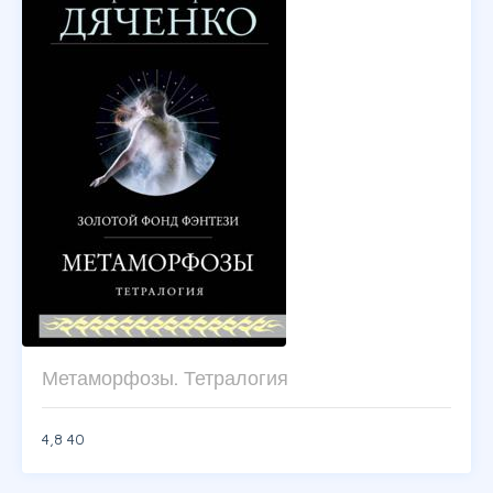
Метаморфозы. Тетралогия
4,8
40