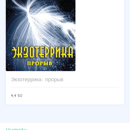
Экзотеррика: прорыв
4,4
50
Humpty