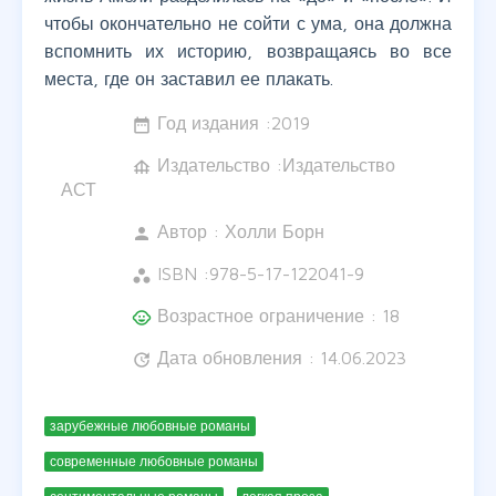
чтобы окончательно не сойти с ума, она должна
вспомнить их историю, возвращаясь во все
места, где он заставил ее плакать.
Год издания :
2019
date_range
Издательство :Издательство
foundation
АСТ
Автор :
Холли Борн
person
ISBN :
978-5-17-122041-9
workspaces
Возрастное ограничение : 18
child_care
Дата обновления : 14.06.2023
update
зарубежные любовные романы
современные любовные романы