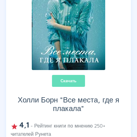
Скачать
Холли Борн "
Все места, где я
плакала
"
4,1
grade
- Рейтинг книги по мнению
250
+
читателей Рунета