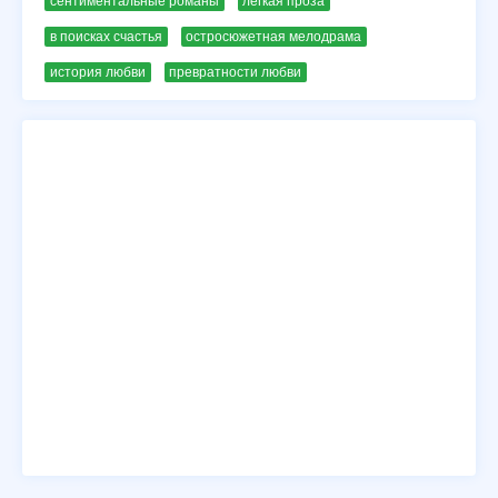
сентиментальные романы
легкая проза
в поисках счастья
остросюжетная мелодрама
история любви
превратности любви