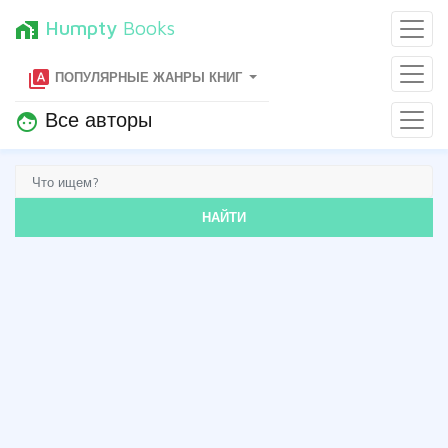
Humpty
Books
home_work
type_specimen
ПОПУЛЯРНЫЕ ЖАНРЫ КНИГ
Все авторы
face
НАЙТИ