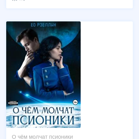
О чём молчат псионики