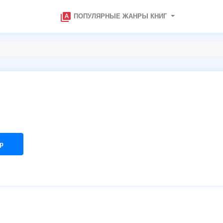
type_specimen
ПОПУЛЯРНЫЕ ЖАНРЫ КНИГ
р