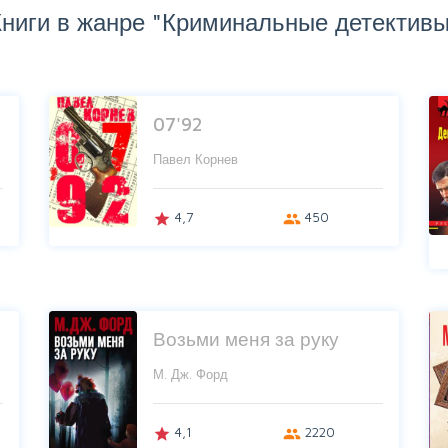
Книги в жанре "Криминальные детективы
07'92
Павел Корнев
4,7
450
grade
group
Возьми меня за руку
М. Дж. Форд
4,1
2220
grade
group