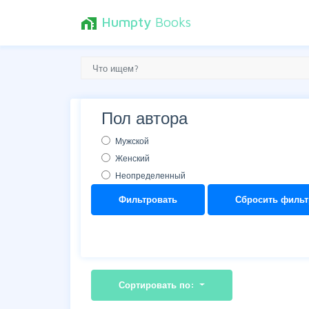
Humpty
Books
home_work
Пол автора
Мужской
Женский
Неопределенный
Фильтровать
Сбросить фильт
Сортировать по: