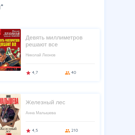
"
Девять миллиметров
решают все
Николай Леонов
4,7
40
grade
group
Железный лес
Анна Малышева
4,5
210
grade
group