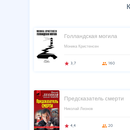
Голландская могила
Моника Кристенсен
3,7
160
grade
group
Предсказатель смерти
Николай Леонов
4,4
20
grade
group