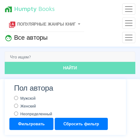
Humpty
Books
home_work
type_specimen
ПОПУЛЯРНЫЕ ЖАНРЫ КНИГ
Все авторы
face
НАЙТИ
Пол автора
Мужской
Женский
Неопределенный
Фильтровать
Сбросить фильтр