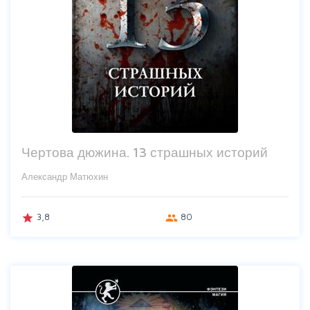
Чертова дюжина. 13 страшных историй
Александр Матюхин
3,8
80
grade
group