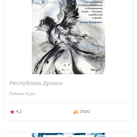
Республика Дракон
Ребекка Куанг
4,2
2500
grade
group