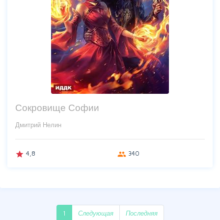
Сокровище Софии
Дмитрий Нелин
4,8
340
grade
group
1
Следующая
Последняя