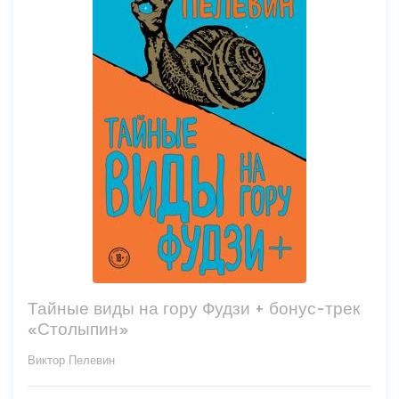
Тайные виды на гору Фудзи + бонус-трек
«Столыпин»
Виктор Пелевин