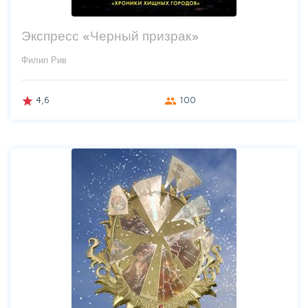
Экспресс «Черный призрак»
Филип Рив
4,6
100
grade
group