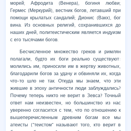
морей; Афродита (Венера), богиня любви;
Гермес (Меркурий), вестник богов, летавший при
помощи крылатых сандалий; Дионис (Вакх), бог
вина. Из основных религий, сохранившихся до
наших дней, политеистическим является индуизм
с его тысячами богов.
Бесчисленное множество греков и римлян
полагали, будто их боги реально существуют:
молились им, приносили им в жертву животных,
благодарили богов за удачу и обвиняли их, когда
что-то шло не так. Откуда мы знаем, что эти
жившие в эпоху античности люди заблуждались?
Почему теперь никто не верит в Зевса? Точный
ответ нам неизвестен, но большинство из нас
уверенно согласится с тем, что по отношению к
вышеперечисленным древним богам все мы
атеисты (“теистом” называют того, кто верит в