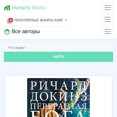
Humpty
Books
home_work
type_specimen
ПОПУЛЯРНЫЕ ЖАНРЫ КНИГ
Все авторы
face
НАЙТИ