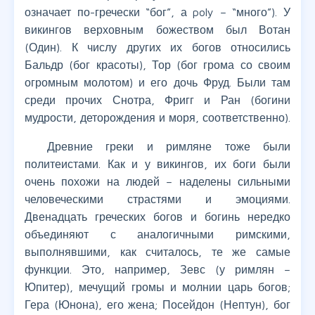
означает по-гречески “бог”, а poly – “много”). У
викингов верховным божеством был Вотан
(Один). К числу других их богов относились
Бальдр (бог красоты), Тор (бог грома со своим
огромным молотом) и его дочь Фруд. Были там
среди прочих Снотра, Фригг и Ран (богини
мудрости, деторождения и моря, соответственно).
Древние греки и римляне тоже были
политеистами. Как и у викингов, их боги были
очень похожи на людей – наделены сильными
человеческими страстями и эмоциями.
Двенадцать греческих богов и богинь нередко
объединяют с аналогичными римскими,
выполнявшими, как считалось, те же самые
функции. Это, например, Зевс (у римлян –
Юпитер), мечущий громы и молнии царь богов;
Гера (Юнона), его жена; Посейдон (Нептун), бог