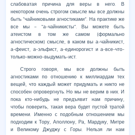
слабоватая причина для веры в него. В
некотором очень строгом смысле мы все должны
быть “чайниковыми агностиками”. На практике же
все мы – “а-чайникисты”. Вы можете быть
атеистом в том же самом (формально
агностическом) смысле, в каком вы а-чайникист,
а-феист, а-эльфист, а-единорогист и а-все-что-
только-можно-выдумать-ист.
Строго говоря, мы все должны быть
агностиками по отношению к миллиардам тех
вещей, что каждый может придумать и никто не
способен опровергнуть. Но мы не верим в них. И
пока кто-нибудь не предъявит нам причину,
чтобы поверить, такая вера будет пустой тратой
времени. Именно с подобным отношением мы
подходим к Тору, Аполлону, Ра, Мардуку, Митре
и Великому Джуджу с Горы. Нельзя ли нам