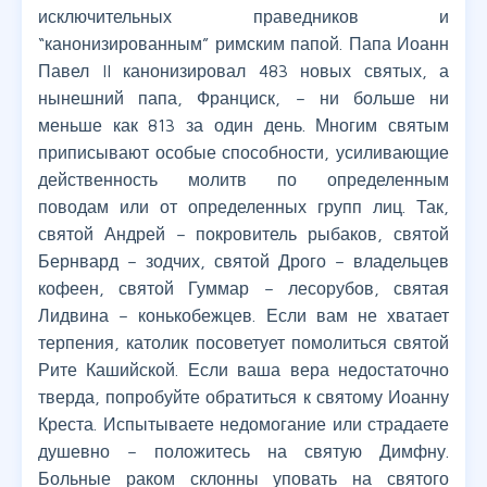
исключительных праведников и
“канонизированным” римским папой. Папа Иоанн
Павел II канонизировал 483 новых святых, а
нынешний папа, Франциск, – ни больше ни
меньше как 813 за один день. Многим святым
приписывают особые способности, усиливающие
действенность молитв по определенным
поводам или от определенных групп лиц. Так,
святой Андрей – покровитель рыбаков, святой
Бернвард – зодчих, святой Дрого – владельцев
кофеен, святой Гуммар – лесорубов, святая
Лидвина – конькобежцев. Если вам не хватает
терпения, католик посоветует помолиться святой
Рите Кашийской. Если ваша вера недостаточно
тверда, попробуйте обратиться к святому Иоанну
Креста. Испытываете недомогание или страдаете
душевно – положитесь на святую Димфну.
Больные раком склонны уповать на святого