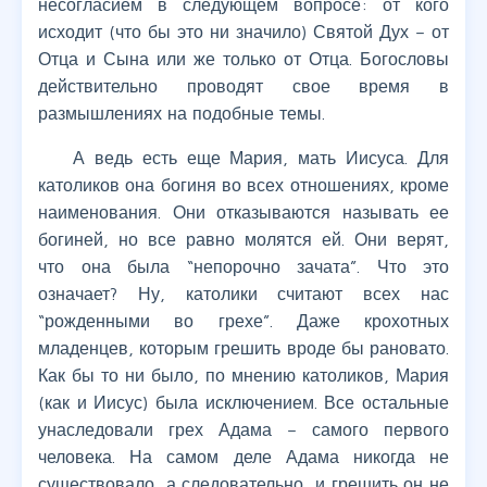
несогласием в следующем вопросе: от кого
исходит (что бы это ни значило) Святой Дух – от
Отца и Сына или же только от Отца. Богословы
действительно проводят свое время в
размышлениях на подобные темы.
А ведь есть еще Мария, мать Иисуса. Для
католиков она богиня во всех отношениях, кроме
наименования. Они отказываются называть ее
богиней, но все равно молятся ей. Они верят,
что она была “непорочно зачата”. Что это
означает? Ну, католики считают всех нас
“рожденными во грехе”. Даже крохотных
младенцев, которым грешить вроде бы рановато.
Как бы то ни было, по мнению католиков, Мария
(как и Иисус) была исключением. Все остальные
унаследовали грех Адама – самого первого
человека. На самом деле Адама никогда не
существовало, а следовательно, и грешить он не