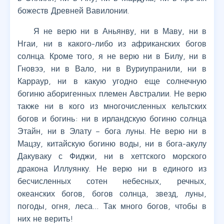
божеств Древней Вавилонии.
Я не верю ни в Аньянву, ни в Маву, ни в
Нгаи, ни в какого-либо из африканских богов
солнца. Кроме того, я не верю ни в Билу, ни в
Гновээ, ни в Вало, ни в Вуриупранили, ни в
Карраур, ни в какую угодно еще солнечную
богиню аборигенных племен Австралии. Не верю
также ни в кого из многочисленных кельтских
богов и богинь: ни в ирландскую богиню солнца
Этайн, ни в Элату – бога луны. Не верю ни в
Мацзу, китайскую богиню воды, ни в бога-акулу
Дакуваку с Фиджи, ни в хеттского морского
дракона Иллуянку. Не верю ни в единого из
бесчисленных сотен небесных, речных,
океанских богов, богов солнца, звезд, луны,
погоды, огня, леса… Так много богов, чтобы в
них не верить!