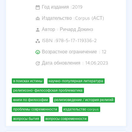
Год издания :
2019
date_range
Издательство :Corpus (АСТ)
foundation
Автор :
Ричард Докинз
person
ISBN :
978-5-17-119336-2
workspaces
Возрастное ограничение : 12
child_care
Дата обновления : 14.06.2023
update
в поисках истины
научно-популярная литература
религиозно-философская проблематика
книги по философии
религиоведение / история религий
проблемы современности
издательство corpus
вопросы бытия
вопросы современности