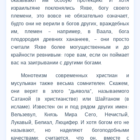
оказывают им особую протекцию. И хотя
израильтяне поклонялись Яхве, богу своего
племени, это вовсе не обязательно означает,
будто они не верили в богов других, враждебных
им, племен – например, в Ваала, бога
плодородия древних хананеев, – они просто
считали Яхве более могущественным и до
крайности ревнивым: горе вам, если он поймает
вас на заигрывании с другими богами.
Монотеизм современных христиан и
мусульман также весьма сомнителен. Скажем,
они верят в злого “дьявола”, называемого
Сатаной (в христианстве) или Шайтаном (в
исламе). Известен он и под рядом других имен:
Вельзевул, Князь Мира Сего, Нечистый,
Лукавый, Белиал, Люцифер. И хотя богом его не
называют, но наделяют богоподобными
качествами; считается, что он, вместе с