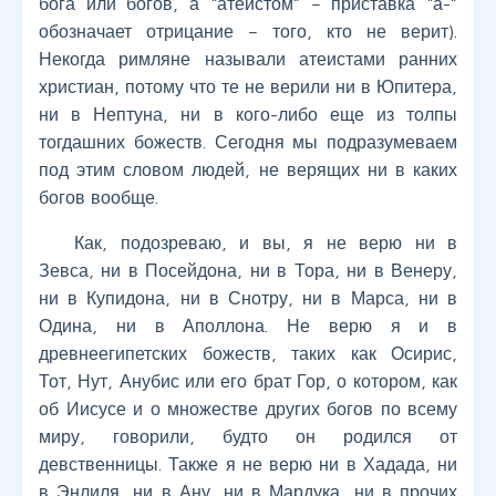
бога или богов, а “атеистом” – приставка “а-”
обозначает отрицание – того, кто не верит).
Некогда римляне называли атеистами ранних
христиан, потому что те не верили ни в Юпитера,
ни в Нептуна, ни в кого-либо еще из толпы
тогдашних божеств. Сегодня мы подразумеваем
под этим словом людей, не верящих ни в каких
богов вообще.
Как, подозреваю, и вы, я не верю ни в
Зевса, ни в Посейдона, ни в Тора, ни в Венеру,
ни в Купидона, ни в Снотру, ни в Марса, ни в
Одина, ни в Аполлона. Не верю я и в
древнеегипетских божеств, таких как Осирис,
Тот, Нут, Анубис или его брат Гор, о котором, как
об Иисусе и о множестве других богов по всему
миру, говорили, будто он родился от
девственницы. Также я не верю ни в Хадада, ни
в Энлиля, ни в Ану, ни в Мардука, ни в прочих