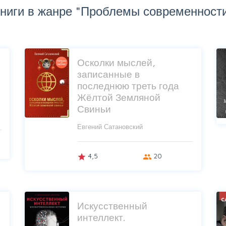
ниги в жанре "Проблемы современност
Осколки мыслей,
записанные в
последнюю треть года
Жёлтой Земляной
Свиньи
Евгений Сатановский
4,5
20
grade
group
Искусственный
интеллект.