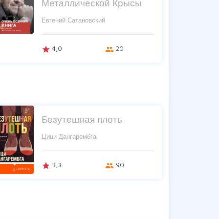
Металлической Крысы
Евгений Сатановский
4,0
20
grade
group
Безутешная плоть
Цици Дангарембга
3,3
90
grade
group