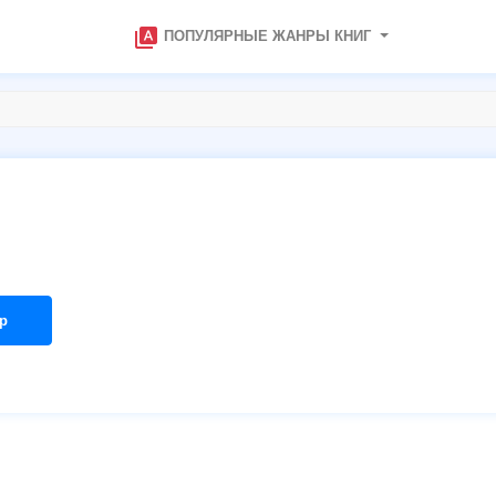
type_specimen
ПОПУЛЯРНЫЕ ЖАНРЫ КНИГ
р