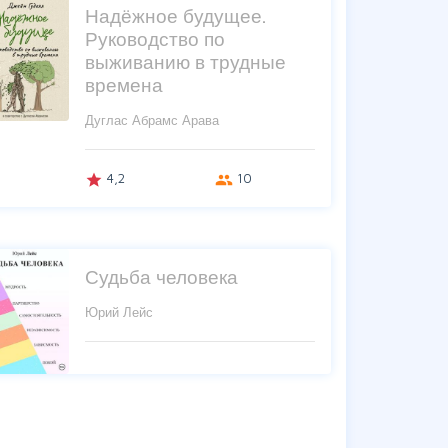
Надёжное будущее.
Руководство по
выживанию в трудные
времена
Дуглас Абрамс Арава
4,2
10
grade
group
Судьба человека
Юрий Лейс