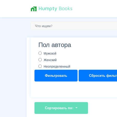
Humpty
Books
home_work
Пол автора
Мужской
Женский
Неопределенный
Фильтровать
Сбросить фильт
Сортировать по: