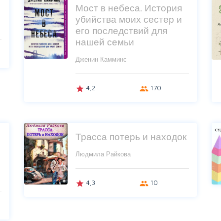
Мост в небеса. История
убийства моих сестер и
его последствий для
нашей семьи
Дженин Камминс
4,2
170
grade
group
Трасса потерь и находок
Людмила Райкова
4,3
10
grade
group