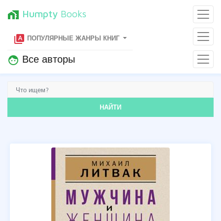
Humpty
Books
home_work
type_specimen
ПОПУЛЯРНЫЕ ЖАНРЫ КНИГ
Все авторы
face
НАЙТИ