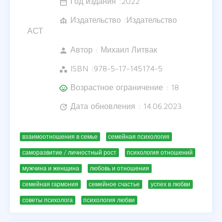
Год издания :
2022
date_range
Издательство :Издательство
foundation
АСТ
Автор :
Михаил Литвак
person
ISBN :
978-5-17-145174-5
workspaces
Возрастное ограничение : 18
child_care
Дата обновления : 14.06.2023
update
взаимоотношения в семье
семейная психология
саморазвитие / личностный рост
психология отношений
мужчина и женщина
любовь и отношения
семейная гармония
семейное счастье
успех в любви
советы психолога
психология любви