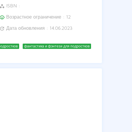
ISBN :
orkspaces
Возрастное ограничение : 12
hild_care
Дата обновления : 14.06.2023
update
подростков
фантастика и фэнтези для подростков