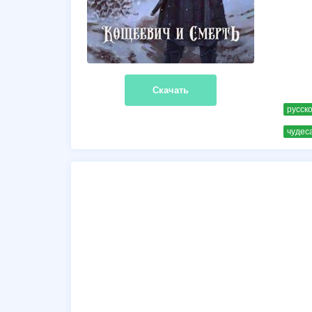
Скачать
русск
чудес