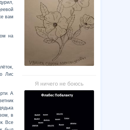
дурил,
щеевой
же вам
лом на
лёток,
Но Лис
Я ничего не боюсь
рти. А
ветник
дядька
вом, в
к. Все
ек был