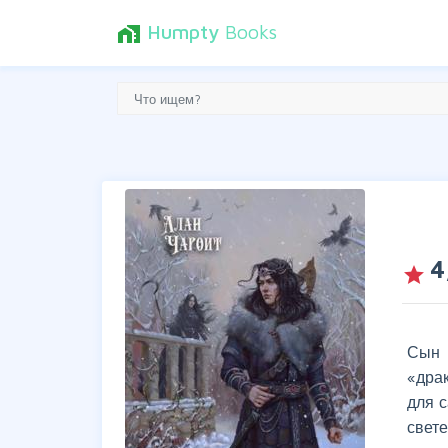
Humpty
Books
home_work
4
grade
Сын 
«дра
для с
свет