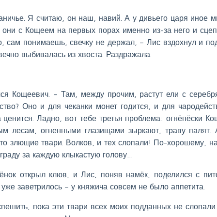
ничье. Я считаю, он наш, навий. А у дивьего царя иное м
т, они с Кощеем на первых порах именно из-за него и сцеп
, сам понимаешь, свечку не держал, – Лис вздохнул и по
вечно выбивалась из хвоста. Раздражала.
лся Кощеевич. – Там, между прочим, растут ели с сереб
ство? Оно и для чеканки монет годится, и для чародейст
 ценится. Ладно, вот тебе третья проблема: огнёпёски К
ым лесам, огненными глазищами зыркают, траву палят. 
 это злющие твари. Волков, и тех слопали! По-хорошему, н
награду за каждую клыкастую голову…
ёнок открыл клюв, и Лис, поняв намёк, поделился с пи
 уже заветрилось – у княжича совсем не было аппетита.
оспешить, пока эти твари всех моих подданных не слопали.