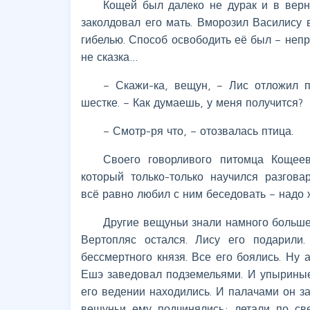
Кощей был далеко не дурак и в верн
заколдовал его мать. Вморозил Василису 
гибелью. Способ освободить её был – непр
не сказка…
– Скажи-ка, вещун, – Лис отложил 
шестке. – Как думаешь, у меня получится?
– Смотр-ря что, – отозвалась птица.
Своего говорливого питомца Кощее
который только-только научился разгова
всё равно любил с ним беседовать – надо 
Другие вещуньи знали намного больше,
Вертопляс остался. Лису его подарили
бессмертного князя. Все его боялись. Ну 
Ешэ заведовал подземельями. И упыриные
его ведении находились. И палачами он за
вещуньи ему подчинялись: летали по с