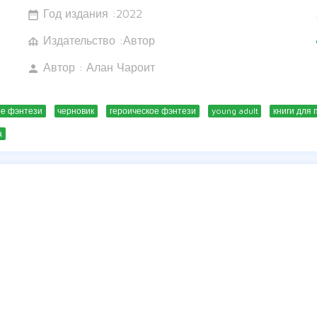
Год издания :
2022
date_range
w
Издательство :Автор
foundation
c
Автор :
Алан Чароит
person
ое фэнтези
черновик
героическое фэнтези
young adult
книги для 
а