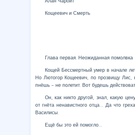
Алан Чароит
Кощеевич и Смерть
Глава первая. Неожиданная помолвка
Кощей Бессмертный умер в начале лета
Но Лютогор Кощеевич, по прозвищу Лис, в
пнёшь – не полетит. Вот будешь действоват
Он, как никто другой, знал, какую це
от гнёта ненавистного отца… Да что грех
Василисы.
Ещё бы это ей помогло…