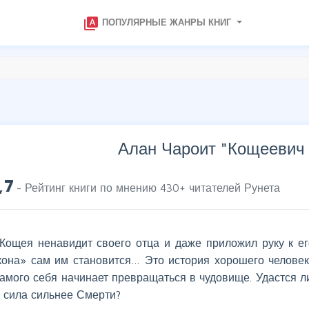
type_specimen
ПОПУЛЯРНЫЕ ЖАНРЫ КНИГ
Алан Чароит "
Кощеевич 
,7
- Рейтинг книги по мнению
430
+ читателей Рунета
Кощея ненавидит своего отца и даже приложил руку к его
кона» сам им становится… Это история хорошего человек
амого себя начинает превращаться в чудовище. Удастся ли
е сила сильнее Смерти?