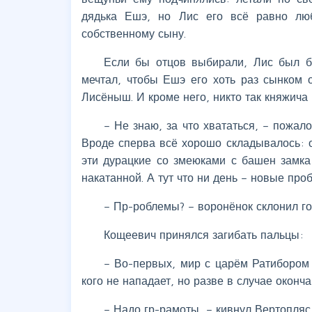
дядька Ешэ, но Лис его всё равно люб
собственному сыну.
Если бы отцов выбирали, Лис был б
мечтал, чтобы Ешэ его хоть раз сынком 
Лисёныш. И кроме него, никто так княжича 
– Не знаю, за что хвататься, – пожал
Вроде сперва всё хорошо складывалось: 
эти дурацкие со змеюками с башен замка
накатанной. А тут что ни день – новые про
– Пр-роблемы? – воронёнок склонил го
Кощеевич принялся загибать пальцы:
– Во-первых, мир с царём Ратибором 
кого не нападает, но разве в случае окон
– Надо гр-рамоты, – кивнул Вертопляс