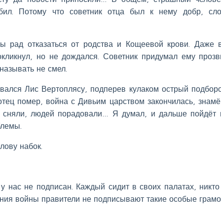
ил. Потому что советник отца был к нему добр, сл
ы рад отказаться от родства и Кощеевой крови. Даже 
окликнул, но не дождался. Советник придумал ему проз
называть не смел.
овался Лис Вертоплясу, подперев кулаком острый подборо
отец помер, война с Дивьим царством закончилась, знам
 сняли, людей порадовали… Я думал, и дальше пойдёт 
блемы.
лову набок.
у нас не подписан. Каждый сидит в своих палатах, никто
чания войны правители не подписывают такие особые грам
.