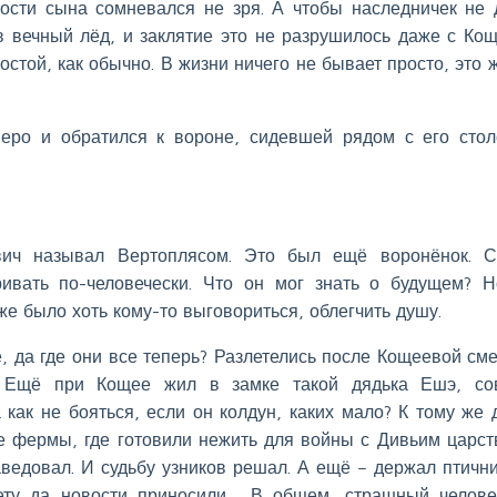
ости сына сомневался не зря. А чтобы наследничек не 
в вечный лёд, и заклятие это не разрушилось даже с Ко
остой, как обычно. В жизни ничего не бывает просто, это 
перо и обратился к вороне, сидевшей рядом с его сто
вич называл Вертоплясом. Это был ещё воронёнок. С
ривать по-человечески. Что он мог знать о будущем? 
же было хоть кому-то выговориться, облегчить душу.
 да где они все теперь? Разлетелись после Кощеевой сме
. Ещё при Кощее жил в замке такой дядька Ешэ, со
а как не бояться, если он колдун, каких мало? К тому же 
 фермы, где готовили нежить для войны с Дивьим царст
ведовал. И судьбу узников решал. А ещё – держал птични
вету да новости приносили… В общем, страшный челов