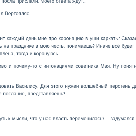
 посла прислали. Моего ответа ждут…
л Вертопляс.
сит каждый день мне про коронацию в уши каркать? Сказа
ть на празднике в мою честь, понимаешь? Иначе всё будет 
плена, тогда и коронуюсь.
ово и почему-то с интонациями советника Мая. Ну понятн
лдовать Василису. Для этого нужен волшебный перстень д
оё послание, представляешь?
ть к мысли, что у нас власть переменилась? – задумался 