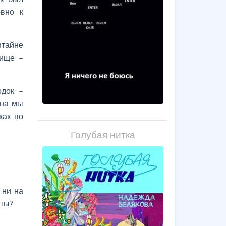
овно к
втайне
вище –
док. –
ёна мы
как по
Голубая нитка
 ни на
оты?