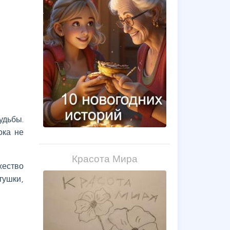
удьбы.
ока не
Красота Мира
жество
тушки,