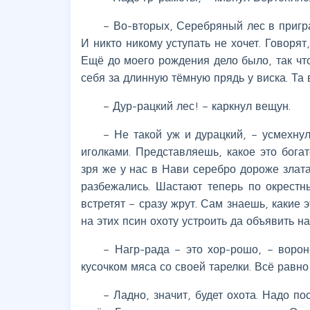
– Во-вторых, Серебряный лес в пригра
И никто никому уступать не хочет. Говоря
Ещё до моего рождения дело было, так что
себя за длинную тёмную прядь у виска. Та 
– Дур-рацкий лес! – каркнул вещун.
– Не такой уж и дурацкий, – усмехну
иголками. Представляешь, какое это богат
зря же у нас в Нави серебро дороже злата
разбежались. Шастают теперь по окрестн
встретят – сразу жрут. Сам знаешь, какие
на этих псин охоту устроить да объявить 
– Нагр-рада – это хор-рошо, – ворон
кусочком мяса со своей тарелки. Всё равно
– Ладно, значит, будет охота. Надо п