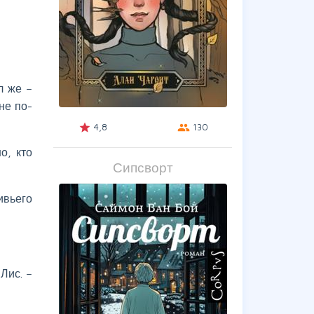
л же –
не по-
4,8
130
grade
group
о, кто
Сипсворт
ивьего
Лис. –