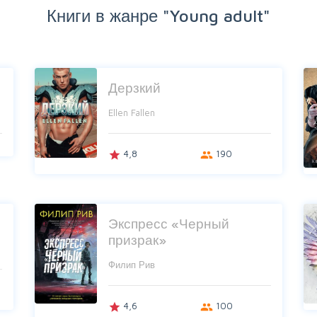
Книги в жанре "Young adult"
Дерзкий
Ellen Fallen
4,8
190
grade
group
Экспресс «Черный
призрак»
Филип Рив
4,6
100
grade
group