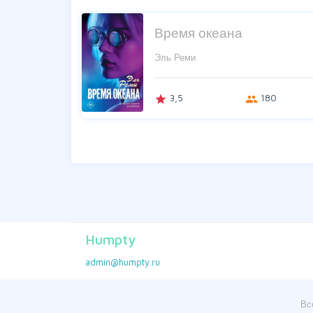
Время океана
Эль Реми
3,5
180
grade
group
Humpty
admin@humpty.ru
Вс