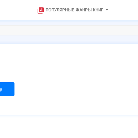
type_specimen
ПОПУЛЯРНЫЕ ЖАНРЫ КНИГ
р