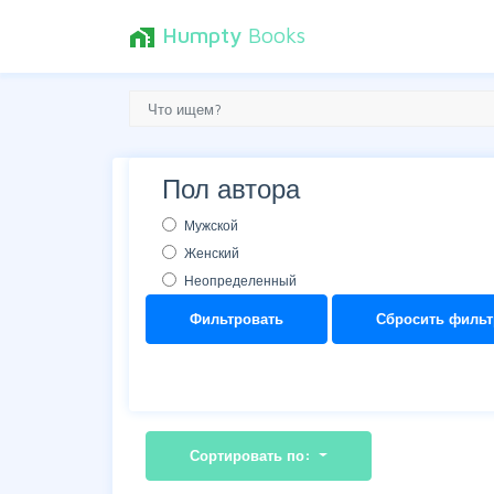
Humpty
Books
home_work
Пол автора
Мужской
Женский
Неопределенный
Фильтровать
Сбросить фильт
Сортировать по: