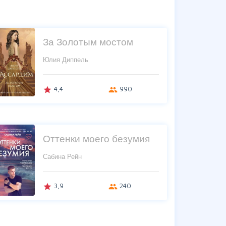
За Золотым мостом
Юлия Диппель
4,4
990
grade
group
Оттенки моего безумия
Сабина Рейн
3,9
240
grade
group