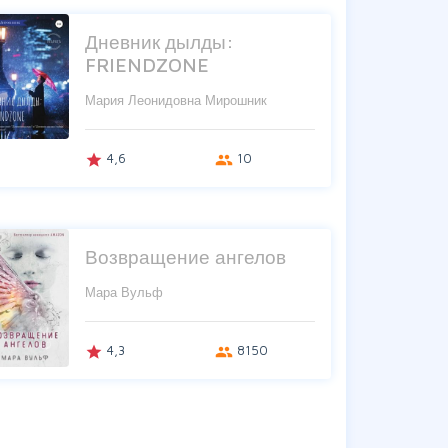
Дневник дылды:
FRIENDZONE
Мария Леонидовна Мирошник
4,6
10
grade
group
Возвращение ангелов
Мара Вульф
4,3
8150
grade
group