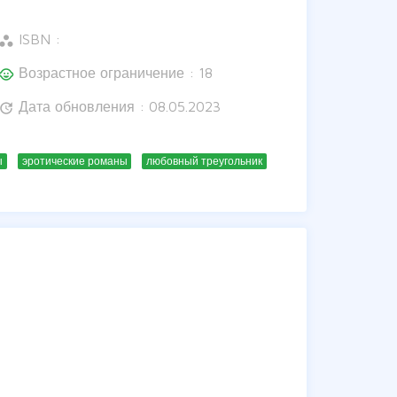
ISBN :
orkspaces
Возрастное ограничение : 18
hild_care
Дата обновления : 08.05.2023
update
ы
эротические романы
любовный треугольник