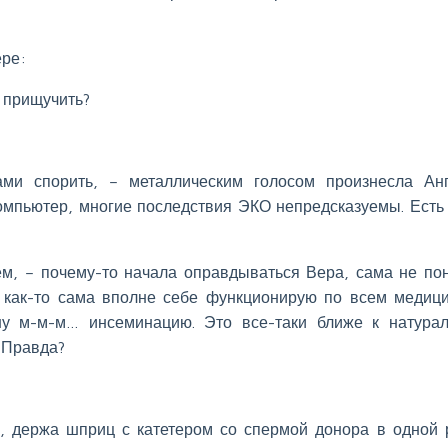
ере:
 прищучить?
ми спорить, – металлическим голосом произнесла Ан
омпьютер, многие последствия ЭКО непредсказуемы. Есть 
ем, – почему-то начала оправдываться Вера, сама не по
е как-то сама вполне себе функционирую по всем медиц
шу м-м-м… инсеминацию. Это все-таки ближе к натура
. Правда?
, держа шприц с катетером со спермой донора в одной 