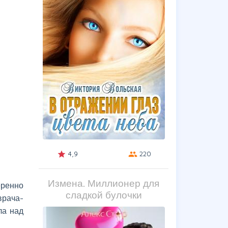
4,9
220
grade
group
Измена. Миллионер для
еренно
сладкой булочки
врача-
ла над