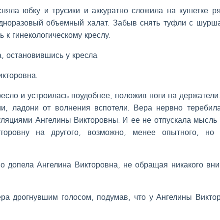
 сняла юбку и трусики и аккуратно сложила на кушетке р
одноразовый объемный халат. Забыв снять туфли с шур
 к гинекологическому креслу.
, остановившись у кресла.
икторовна.
ресло и устроилась поудобнее, положив ноги на держатели
и, ладони от волнения вспотели. Вера нервно теребил
ляциями Ангелины Викторовны. И ее не отпускала мысль 
торовну на другого, возможно, менее опытного, но 
о допела Ангелина Викторовна, не обращая никакого вн
ера дрогнувшим голосом, подумав, что у Ангелины Викто