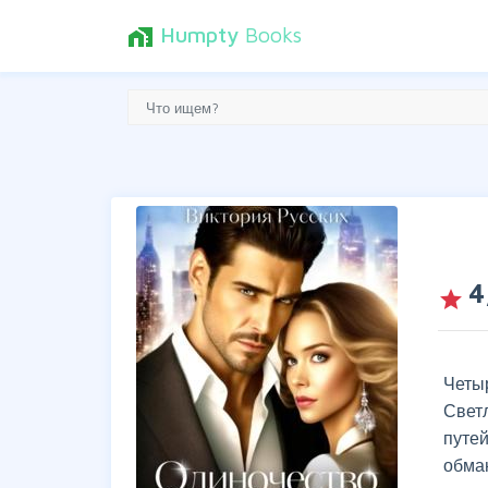
Humpty
Books
home_work
4
grade
Четы
Свет
путе
обма