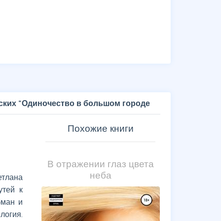
ских "Одиночество в большом городе
Похожие книги
В отражении глаз цвета
неба
етлана
утей к
бман и
логия.