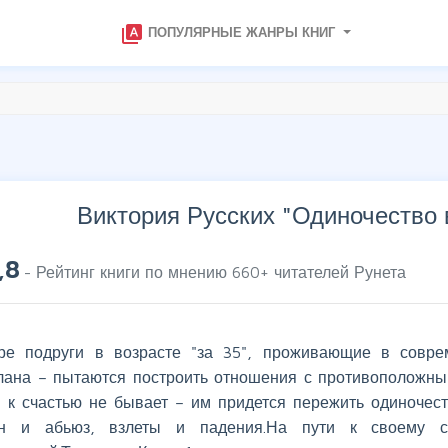
type_specimen
ПОПУЛЯРНЫЕ ЖАНРЫ КНИГ
Виктория Русских "
Одиночество 
,8
- Рейтинг книги по мнению
660
+ читателей Рунета
ре подруги в возрасте "за 35", проживающие в совре
лана – пытаются построить отношения с противоположным
й к счастью не бывает – им придется пережить одиночест
н и абьюз, взлеты и падения.На пути к своему с