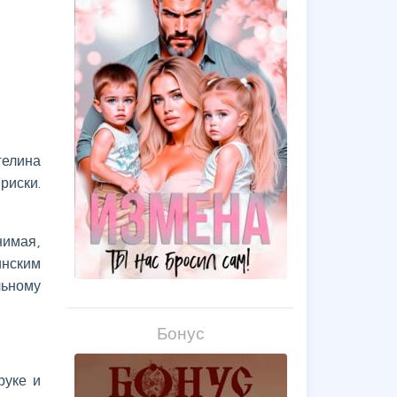
гелина
риски.
нимая,
инским
льному
Бонус
руке и