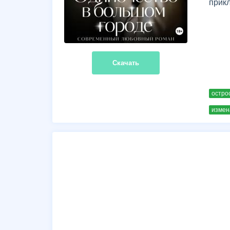
прикл
Скачать
остро
измен