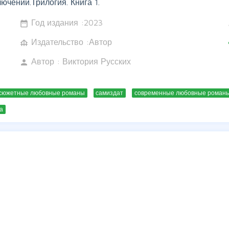
ючений.Трилогия. Книга 1.
Год издания :
2023
date_range
w
Издательство :Автор
foundation
c
Автор :
Виктория Русских
person
сюжетные любовные романы
самиздат
современные любовные роман
а