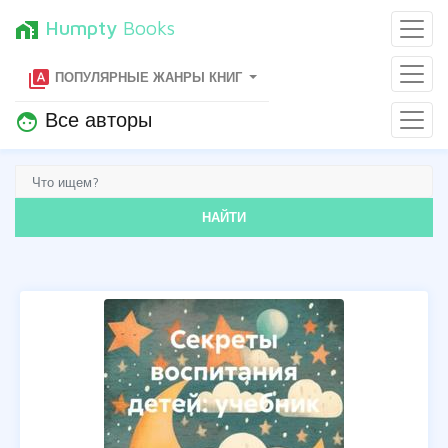
Humpty
Books
home_work
type_specimen
ПОПУЛЯРНЫЕ ЖАНРЫ КНИГ
Все авторы
face
НАЙТИ