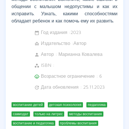
общении с малышом недопустимы и как их
исправить. Узнать, какими способностями
обладает ребенок и как помочь ему их развить.
Год издания :
2023
date_range
Издательство :Автор
foundation
Автор :
Марианна Ковалева
person
ISBN :
workspaces
Возрастное ограничение : 6
child_care
Дата обновления : 25.11.2023
update
воспитание детей
детская психология
педагогика
самиздат
только на литрес
методы воспитания
воспитание и педагогика
проблемы воспитания