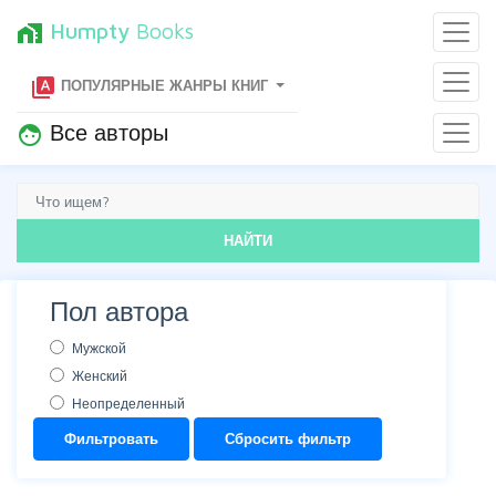
Humpty
Books
home_work
type_specimen
ПОПУЛЯРНЫЕ ЖАНРЫ КНИГ
Все авторы
face
НАЙТИ
Пол автора
Мужской
Женский
Неопределенный
Фильтровать
Сбросить фильтр