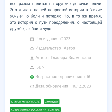
все разом валится на хрупкие девичьи плечи.
Это книга о нашей непростой истории в "лихие
90-ые", о боли и потерях. Но, в то же время,
это история о пути преодоления, о настоящей
дружбе, любви и чуде.
Год издания :
2023
date_range
Издательство :Автор
foundation
Автор :
Глафира Знаменская
person
ISBN :
workspaces
Возрастное ограничение : 16
child_care
Дата обновления : 16.12.2023
update
классическая проза
самиздат
современная русская литература