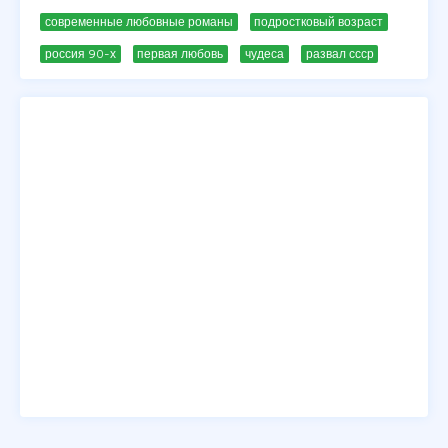
современные любовные романы
подростковый возраст
россия 90-х
первая любовь
чудеса
развал ссср