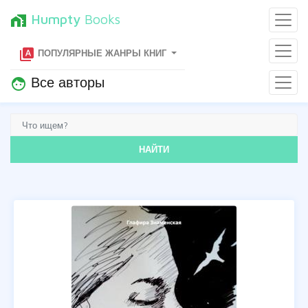
Humpty
Books
home_work
type_specimen
ПОПУЛЯРНЫЕ ЖАНРЫ КНИГ
Все авторы
face
НАЙТИ