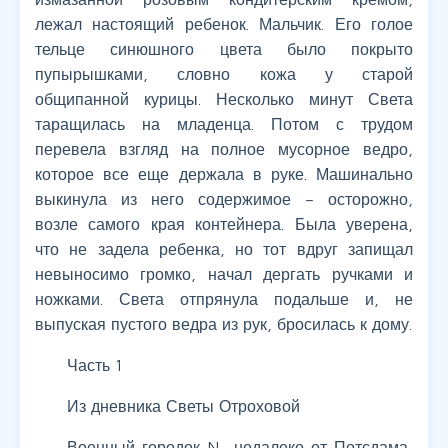
лежал настоящий ребенок. Мальчик. Его голое
тельце синюшного цвета было покрыто
пупырышками, словно кожа у старой
общипанной курицы. Несколько минут Света
таращилась на младенца. Потом с трудом
перевела взгляд на полное мусорное ведро,
которое все еще держала в руке. Машинально
выкинула из него содержимое – осторожно,
возле самого края контейнера. Была уверена,
что не задела ребенка, но тот вдруг запищал
невыносимо громко, начал дергать ручками и
ножками. Света отпрянула подальше и, не
выпуская пустого ведра из рук, бросилась к дому.
Часть 1
Из дневника Светы Отроховой
Военный городок N., недалеко от Потсдама,