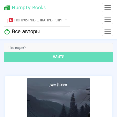
Humpty
Books
home_work
type_specimen
ПОПУЛЯРНЫЕ ЖАНРЫ КНИГ
Все авторы
face
НАЙТИ