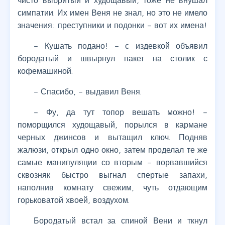
чисто выбритый и худощавый, тоже не внушал
симпатии. Их имен Веня не знал, но это не имело
значения: преступники и подонки – вот их имена!
– Кушать подано! – с издевкой объявил
бородатый и швырнул пакет на столик с
кофемашиной.
– Спасибо, – выдавил Веня.
– Фу, да тут топор вешать можно! –
поморщился худощавый, порылся в кармане
черных джинсов и вытащил ключ. Подняв
жалюзи, открыл одно окно, затем проделал те же
самые манипуляции со вторым – ворвавшийся
сквозняк быстро выгнал спертые запахи,
наполнив комнату свежим, чуть отдающим
горьковатой хвоей, воздухом.
Бородатый встал за спиной Вени и ткнул