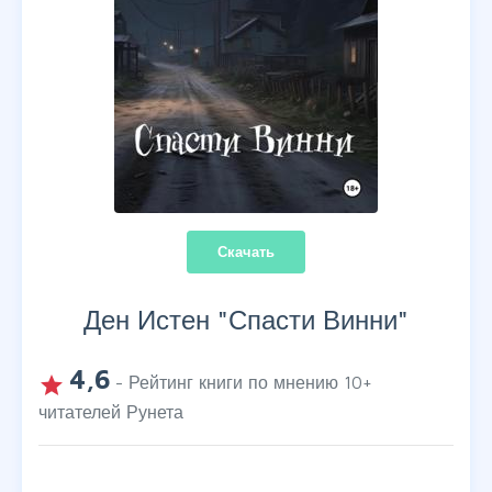
Скачать
Ден Истен "
Спасти Винни
"
4,6
grade
- Рейтинг книги по мнению
10
+
читателей Рунета