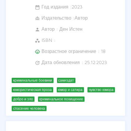
Год издания :
2023
date_range
Издательство :Автор
foundation
Автор :
Ден Истен
person
ISBN :
workspaces
Возрастное ограничение : 18
child_care
Дата обновления : 25.12.2023
update
криминальные боевики
самиздат
юмористическая проза
юмор и сатира
чувство юмора
добро и зло
криминальное похищение
спасение человека