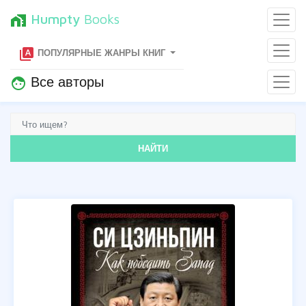
Humpty
Books
home_work
type_specimen
ПОПУЛЯРНЫЕ ЖАНРЫ КНИГ
Все авторы
face
НАЙТИ