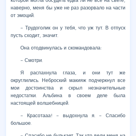
которой могла обсудить едва ли не все на свете,
наверно, меня бы уже не раз разорвало на части
от эмоций.
– Трудоголик он у тебя, что уж тут. В отпуск
пусть сходит, значит.
Она отодвинулась и скомандовала:
– Смотри.
Я распахнула глаза, и они тут же
округлились. Неброский макияж подчеркнул все
мои достоинства и скрыл незначительные
недостатки. Альбина в своем деле была
настоящей волшебницей.
– Красотааа! – выдохнула я. – Спасибо
большое.
– Спасибо не булькает. Так что веди меня на