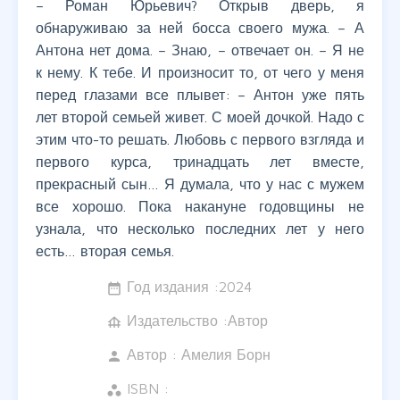
– Роман Юрьевич? Открыв дверь, я
обнаруживаю за ней босса своего мужа. – А
Антона нет дома. – Знаю, – отвечает он. – Я не
к нему. К тебе. И произносит то, от чего у меня
перед глазами все плывет: – Антон уже пять
лет второй семьей живет. С моей дочкой. Надо с
этим что-то решать. Любовь с первого взгляда и
первого курса, тринадцать лет вместе,
прекрасный сын… Я думала, что у нас с мужем
все хорошо. Пока накануне годовщины не
узнала, что несколько последних лет у него
есть… вторая семья.
Год издания :
2024
date_range
Издательство :Автор
foundation
Автор :
Амелия Борн
person
ISBN :
workspaces