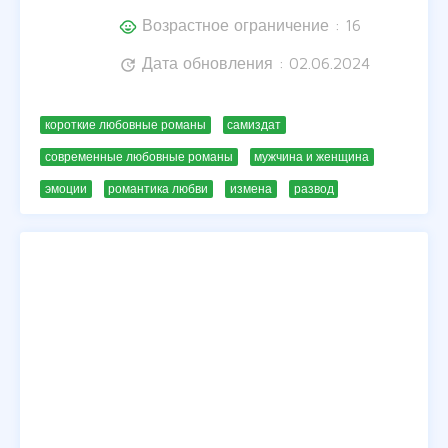
Возрастное ограничение : 16
child_care
Дата обновления : 02.06.2024
update
короткие любовные романы
самиздат
современные любовные романы
мужчина и женщина
эмоции
романтика любви
измена
развод