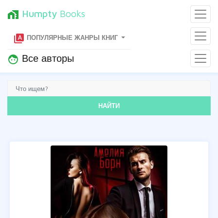
Humpty
Books
home_work
type_specimen
ПОПУЛЯРНЫЕ ЖАНРЫ КНИГ
Все авторы
face
НАЙТИ