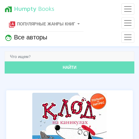
Humpty
Books
home_work
type_specimen
ПОПУЛЯРНЫЕ ЖАНРЫ КНИГ
Все авторы
face
НАЙТИ