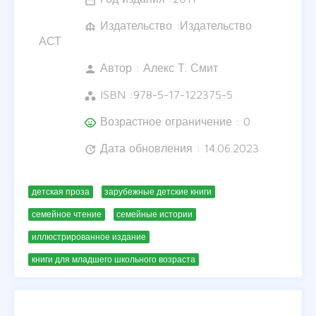
date_range
Издательство :Издательство
foundation
АСТ
Автор :
Алекс Т. Смит
person
ISBN :
978-5-17-122375-5
workspaces
Возрастное ограничение : 0
child_care
Дата обновления : 14.06.2023
update
детская проза
зарубежные детские книги
семейное чтение
семейные истории
иллюстрированное издание
книги для младшего школьного возраста