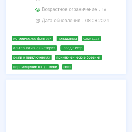
Возрастное ограничение : 18
child_care
Дата обновления : 08.08.2024
update
историческое фэнтези
попаданцы
самиздат
альтернативная история
назад в ссср
книги о приключениях
приключенческие боевики
перемещение во времени
ссср