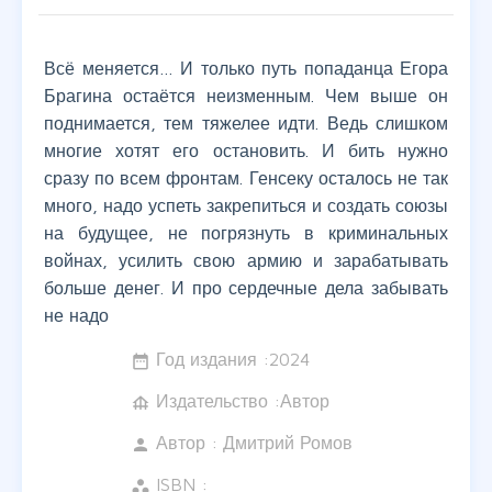
Всё меняется… И только путь попаданца Егора
Брагина остаётся неизменным. Чем выше он
поднимается, тем тяжелее идти. Ведь слишком
многие хотят его остановить. И бить нужно
сразу по всем фронтам. Генсеку осталось не так
много, надо успеть закрепиться и создать союзы
на будущее, не погрязнуть в криминальных
войнах, усилить свою армию и зарабатывать
больше денег. И про сердечные дела забывать
не надо
Год издания :
2024
date_range
Издательство :Автор
foundation
Автор :
Дмитрий Ромов
person
ISBN :
workspaces