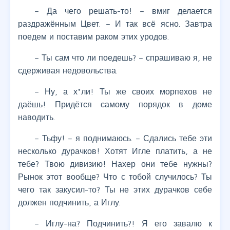
– Да чего решать-то! – вмиг делается
раздражённым Цвет. – И так всё ясно. Завтра
поедем и поставим раком этих уродов.
– Ты сам что ли поедешь? – спрашиваю я, не
сдерживая недовольства.
– Ну, а х*ли! Ты же своих морпехов не
даёшь! Придётся самому порядок в доме
наводить.
– Тьфу! – я поднимаюсь. – Сдались тебе эти
несколько дурачков! Хотят Игле платить, а не
тебе? Твою дивизию! Нахер они тебе нужны?
Рынок этот вообще? Что с тобой случилось? Ты
чего так закусил-то? Ты не этих дурачков себе
должен подчинить, а Иглу.
– Иглу-на? Подчинить?! Я его завалю к