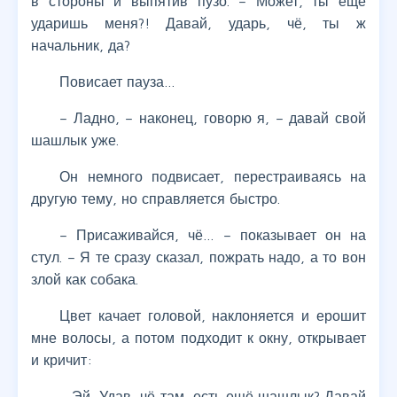
в стороны и выпятив пузо. – Может, ты ещё
ударишь меня?! Давай, ударь, чё, ты ж
начальник, да?
Повисает пауза…
– Ладно, – наконец, говорю я, – давай свой
шашлык уже.
Он немного подвисает, перестраиваясь на
другую тему, но справляется быстро.
– Присаживайся, чё… – показывает он на
стул. – Я те сразу сказал, пожрать надо, а то вон
злой как собака.
Цвет качает головой, наклоняется и ерошит
мне волосы, а потом подходит к окну, открывает
и кричит:
– Эй, Удав, чё там, есть ещё шашлык? Давай