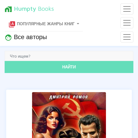
Humpty
Books
home_work
type_specimen
ПОПУЛЯРНЫЕ ЖАНРЫ КНИГ
Все авторы
face
НАЙТИ