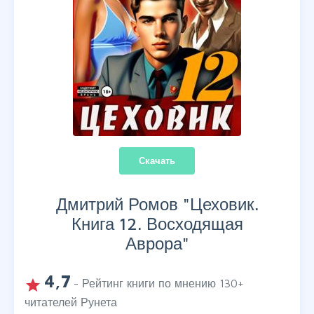
Скачать
Дмитрий Ромов "
Цеховик.
Книга 12. Восходящая
Аврора
"
4,7
grade
- Рейтинг книги по мнению
130
+
читателей Рунета