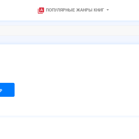
type_specimen
ПОПУЛЯРНЫЕ ЖАНРЫ КНИГ
р