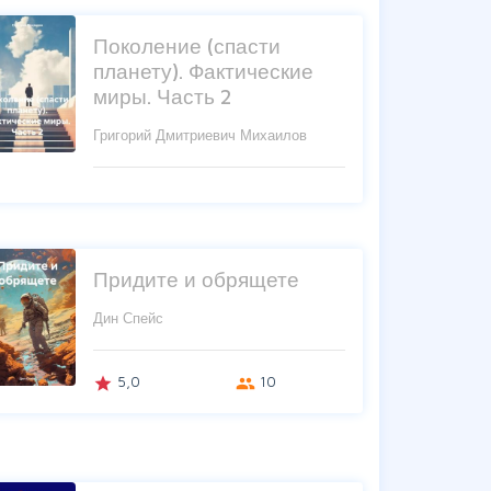
Поколение (спасти
планету). Фактические
миры. Часть 2
Григорий Дмитриевич Михаилов
Придите и обрящете
Дин Спейс
5,0
10
grade
group