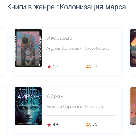
Книги в жанре "Колонизация марса"
Икосаэдр
Андрей Валерьевич Скоробогатов
5,0
10
grade
group
Айрон
Наталья Сергеевна Чичканева
4,4
20
grade
group