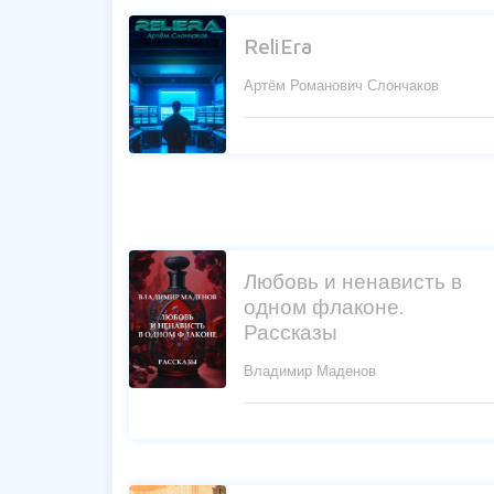
ReliEra
Артём Романович Слончаков
Любовь и ненависть в
одном флаконе.
Рассказы
Владимир Маденов