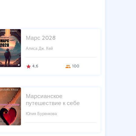
Марс 2028
Алиса Дж. Кей
4,6
100
grade
group
Марсианское
путешествие к себе
Юлия Буренкова