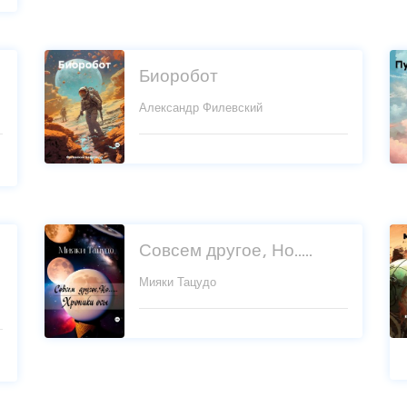
Биоробот
Александр Филевский
Совсем другое, Но.....
Мияки Тацудо