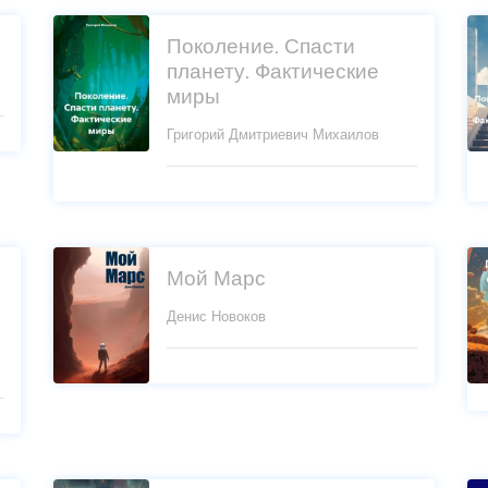
Поколение. Спасти
планету. Фактические
миры
Григорий Дмитриевич Михаилов
Мой Марс
Денис Новоков