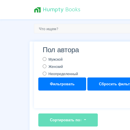
Humpty
Books
home_work
Пол автора
Мужской
Женский
Неопределенный
Фильтровать
Сбросить фильт
Сортировать по: