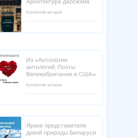
Архитектура даосизма
Коллектив авторов
Из «Антологии
антологий. Поэты
Великобритании и США»
Коллектив авторов
Яркие представители
дикой природы Беларуси