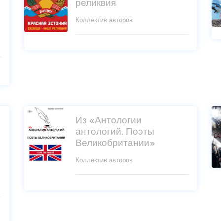
реликвия
Коллектив авторов
Из «Антологии
антологий. Поэты
Великобритании»
Коллектив авторов