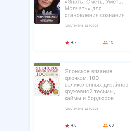
«Знать, Сметь, Уметь,
Молчать» для
становления сознания
Коллектив авторов
4,7
10
grade
group
Японское вязание
крючком. 100
великолепных дизайнов
кружевной тесьмы,
каймы и бордюров
Коллектив авторов
4,8
60
grade
group