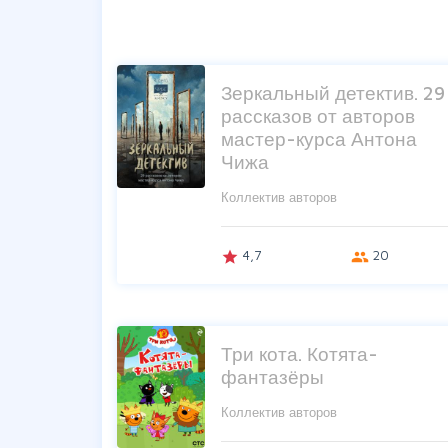
Зеркальный детектив. 29
рассказов от авторов
мастер-курса Антона
Чижа
Коллектив авторов
4,7
20
grade
group
Три кота. Котята-
фантазёры
Коллектив авторов