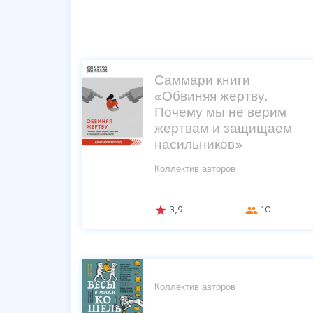
Саммари книги
«Обвиняя жертву.
Почему мы не верим
жертвам и защищаем
насильников»
Коллектив авторов
3,9
10
grade
group
Коллектив авторов