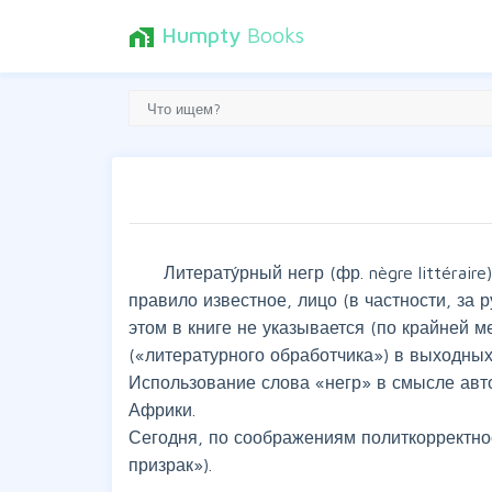
Humpty
Books
home_work
Литерату́рный негр (фр. nègre littérair
правило известное, лицо (в частности, за 
этом в книге не указывается (по крайней 
(«литературного обработчика») в выходных
Использование слова «негр» в смысле автор
Африки.
Сегодня, по соображениям политкорректност
призрак»).