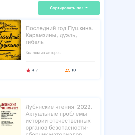
Сортировать по:
Последний год Пушкина.
Карамзины, дуэль,
гибель
Коллектив авторов
4,7
10
grade
group
Лубянские чтения-2022.
Актуальные проблемы
истории отечественных
органов безопасности:
сборник материалов