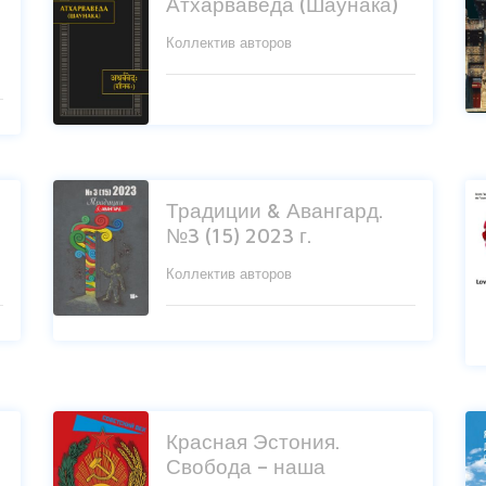
Атхарваведа (Шаунака)
Коллектив авторов
Традиции & Авангард.
№3 (15) 2023 г.
Коллектив авторов
Красная Эстония.
Свобода – наша