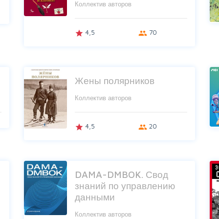
Коллектив авторов
4,5
70
grade
group
Жены полярников
Коллектив авторов
4,5
20
grade
group
DAMA-DMBOK. Свод
знаний по управлению
данными
Коллектив авторов