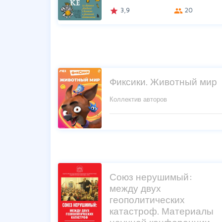
3,9
20
grade
group
Фиксики. Животный мир
Коллектив авторов
Союз нерушимый:
между двух
геополитических
катастроф. Материалы