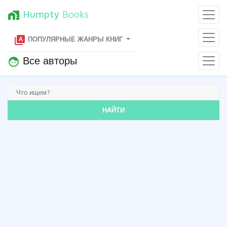
Humpty
Books
home_work
type_specimen
ПОПУЛЯРНЫЕ ЖАНРЫ КНИГ
Все авторы
face
НАЙТИ