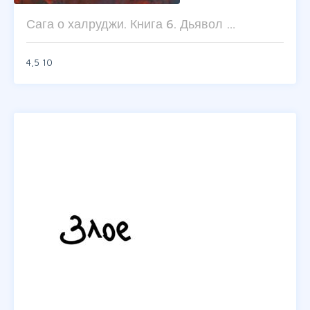
Сага о халруджи. Книга 6. Дьявол …
4,5
10