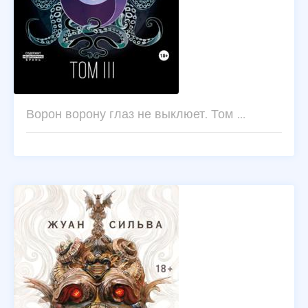
Ворон ворону глаз не выклюет. Том …