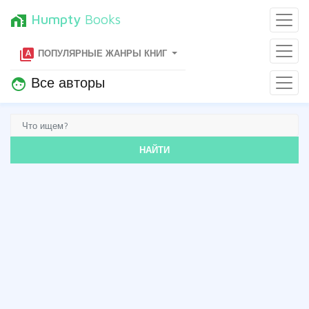
Humpty
Books
home_work
type_specimen
ПОПУЛЯРНЫЕ ЖАНРЫ КНИГ
Все авторы
face
НАЙТИ