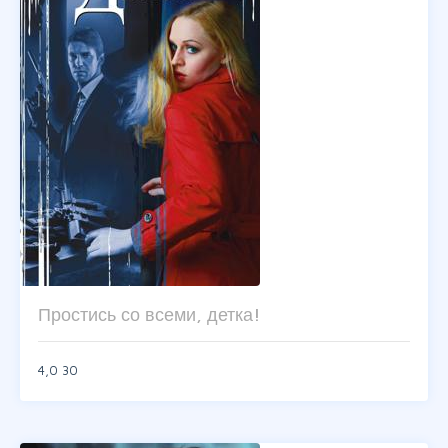
Простись со всеми, детка!
4,0
30