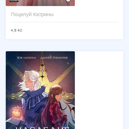
Поцелуй Катрины
4,8
40