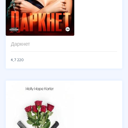
Даркнет
4,7
220