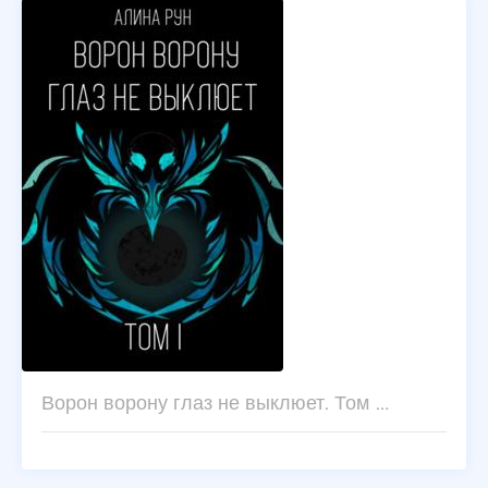
Ворон ворону глаз не выклюет. Том …