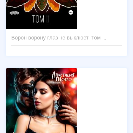
Ворон ворону глаз не выклюет. Том …