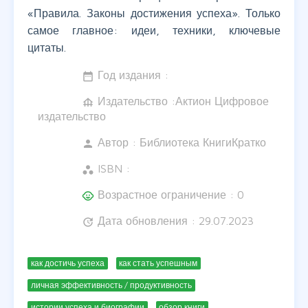
«Правила. Законы достижения успеха». Только
самое главное: идеи, техники, ключевые
цитаты.
Год издания :
date_range
Издательство :Актион Цифровое
foundation
издательство
Автор :
Библиотека КнигиКратко
person
ISBN :
workspaces
Возрастное ограничение : 0
child_care
Дата обновления : 29.07.2023
update
как достичь успеха
как стать успешным
личная эффективность / продуктивность
истории успеха и биографии
обзор книги