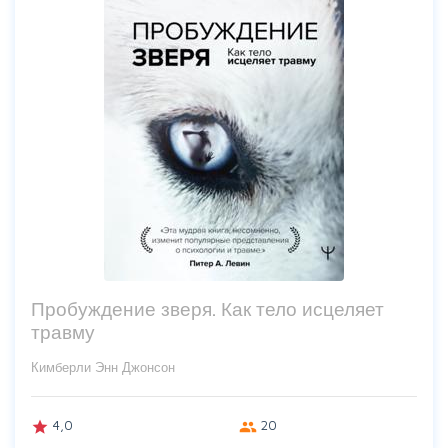
Пробуждение зверя. Как тело исцеляет
травму
Кимберли Энн Джонсон
4,0
20
grade
group