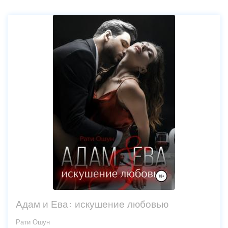
Адам и Ева: искушение любовью
Рати Ошун