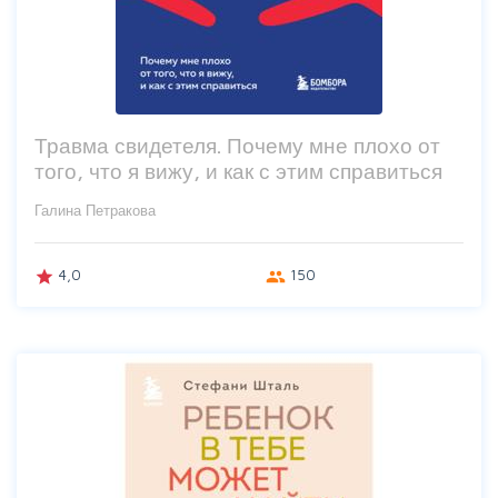
Травма свидетеля. Почему мне плохо от
того, что я вижу, и как с этим справиться
Галина Петракова
4,0
150
grade
group