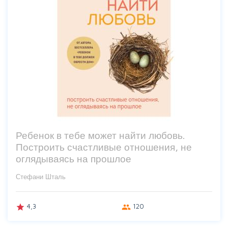
Ребенок в тебе может найти любовь.
Построить счастливые отношения, не
оглядываясь на прошлое
Стефани Шталь
4,3
120
grade
group