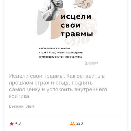
Исцели свои травмы. Как оставить в
прошлом страх и стыд, поднять
самооценку и успокоить внутреннего
критика
Беверли Энгл
4,3
220
grade
group