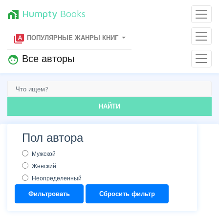
Humpty
Books
home_work
type_specimen
ПОПУЛЯРНЫЕ ЖАНРЫ КНИГ
Все авторы
face
НАЙТИ
Пол автора
Мужской
Женский
Неопределенный
Фильтровать
Сбросить фильтр