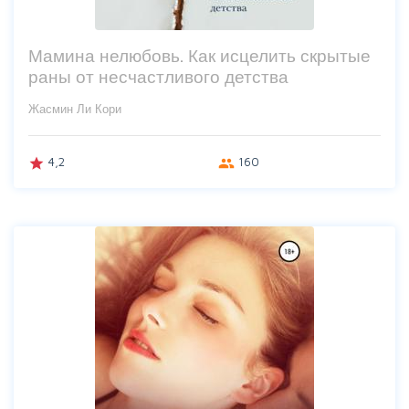
Мамина нелюбовь. Как исцелить скрытые
раны от несчастливого детства
Жасмин Ли Кори
4,2
160
grade
group