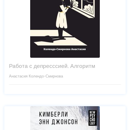
Работа с депресссией. Алгоритм
Анастасия Колендо-Смирнова