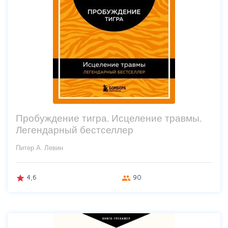
Пробуждение тигра. Исцеление травмы.
Легендарный бестселлер
Питер А. Левин
4,6
90
grade
group