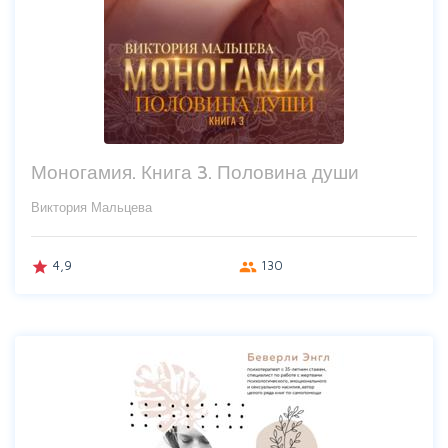
Моногамия. Книга 3. Половина души
Виктория Мальцева
4,9
130
grade
group