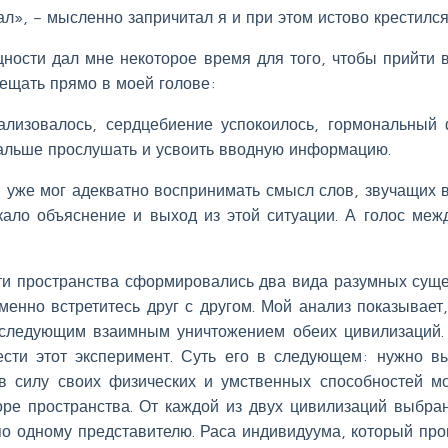
л», – мысленно запричитал я и при этом истово крестился
ности дал мне некоторое время для того, чтобы прийти в
вещать прямо в моей голове:
ализовалось, сердцебиение успокоилось, гормональный
дальше прослушать и усвоить вводную информацию.
и уже мог адекватно воспринимать смысл слов, звучащих 
кало объяснение и выход из этой ситуации. А голос меж
сти пространства сформировались два вида разумных суще
енно встретитесь друг с другом. Мой анализ показывает,
оследующим взаимным уничтожением обеих цивилизаций.
ести этот эксперимент. Суть его в следующем: нужно в
в силу своих физических и умственных способностей м
оре пространства. От каждой из двух цивилизаций выбра
о одному представителю. Раса индивидуума, который про