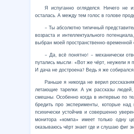
Я испуганно огляделся. Ничего не 
осталась. А между тем голос в голове прод
– Ты абсолютно типичный представител
возраста и интеллектуального потенциал
выбран моей пространственно-временной с
– Да, всё понятно! – механически отв
путались мысли: «Вот же чёрт, неужели я 
И дача не достроена? Ведь я же собиралс
Раньше я никогда не верил россказня
летающие тарелки. А уж рассказы людей,
смешны. Особенно когда в интервью по т
бредить про эксперименты, которые над
психически устойчив и совершенно уверен
монитора «компа» имеет только одну ц
оказываюсь чёрт знает где и слушаю фиг зн