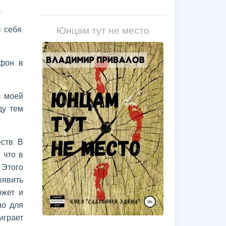
.
Юнцам тут не место
 себя.
 фон в
в моей
ду тем
ств. В
 что в
 Этого
ыявить
ожет и
но для
играет