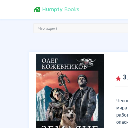
Humpty
Books
home_work
3
grade
Чело
мира
рабо
опас