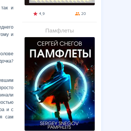
 так и
4,9
20
grade
group
еднего
Памфлеты
тому и
голове
дочка?
девшим
просто
чинали
ностью
ра и с
 я сам