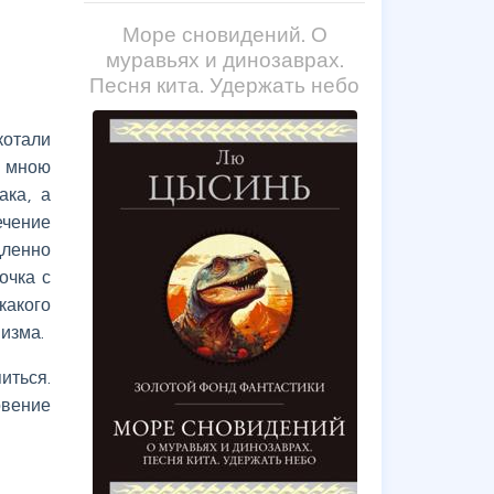
Море сновидений. О
муравьях и динозаврах.
Песня кита. Удержать небо
котали
о мною
ака, а
ечение
дленно
очка с
какого
изма.
иться.
овение