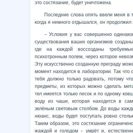
это состязание, будет уничтожена.
Последние слова опять ввели меня в т
когда я немного отдышался, он продолжил:
– Условия у вас совершенно одинако
существования ваших организмов созданы
где на каждой воссозданы требуемые
психотронным полем, через которое нево
Эту искусственно созданную преграду може
момент находится в лаборатории. Так что 
тебя должно только радовать, потому чт
предметы, из которых можно сделать мет
тел имеется только песок и по одному ков
воду из чаши, которая находится в са
зелёным световым столбом. До воды кажды
нюанс, воды будет поступать ровно стольк
Таким образом, это состязание ограничен
жаждой и голодом – умрёт и, естественно