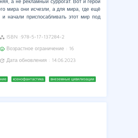
яя, а не рекламный суррогат. Вот и герои
го мира они исчезли, а для мира, где ещё
 и начали приспосабливать этот мир под
ISBN :
978-5-17-137284-2
orkspaces
Возрастное ограничение : 16
hild_care
Дата обновления : 14.06.2023
update
ание
ксенофантастика
внеземные цивилизации