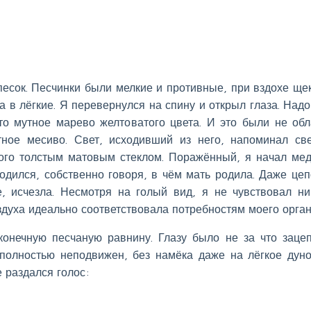
песок. Песчинки были мелкие и противные, при вздохе ще
а в лёгкие. Я перевернулся на спину и открыл глаза. Над
то мутное марево желтоватого цвета. И это были не обл
ное месиво. Свет, исходивший из него, напоминал св
ытого толстым матовым стеклом. Поражённый, я начал ме
одился, собственно говоря, в чём мать родила. Даже цеп
е, исчезла. Несмотря на голый вид, я не чувствовал ни
духа идеально соответствовала потребностям моего орган
онечную песчаную равнину. Глазу было не за что зацеп
полностью неподвижен, без намёка даже на лёгкое дун
 раздался голос: