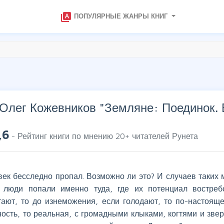
type_specimen
ПОПУЛЯРНЫЕ ЖАНРЫ КНИГ
Олег Кожевников "
Земляне: Поединок.
,6
- Рейтинг книги по мнению
20
+ читателей Рунета
век бесследно пропал. Возможно ли это? И случаев таких 
 люди попали именно туда, где их потенциал востреб
тают, то до изнеможения, если голодают, то по-настояще
ность, то реальная, с громадными клыками, когтями и зве