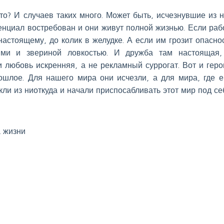
то? И случаев таких много. Может быть, исчезнувшие из 
енциал востребован и они живут полной жизнью. Если раб
настоящему, до колик в желудке. А если им грозит опаснос
ями и звериной ловкостью. И дружба там настоящая
 любовь искренняя, а не рекламный суррогат. Вот и геро
рошлое. Для нашего мира они исчезли, а для мира, где 
ли из ниоткуда и начали приспосабливать этот мир под се
 жизни