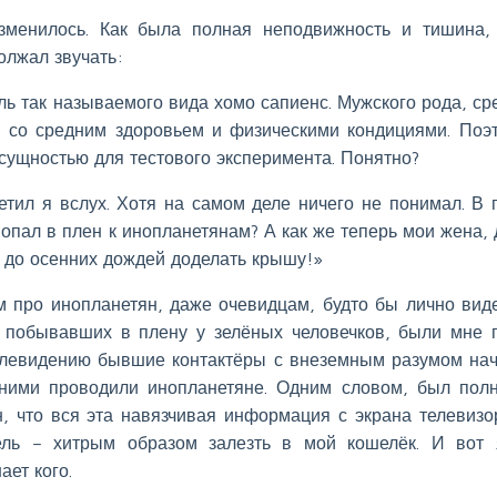
изменилось. Как была полная неподвижность и тишина,
олжал звучать:
ь так называемого вида хомо сапиенс. Мужского рода, ср
а, со средним здоровьем и физическими кондициями. Поэ
ущностью для тестового эксперимента. Понятно?
етил я вслух. Хотя на самом деле ничего не понимал. В 
попал в плен к инопланетянам? А как же теперь мои жена, 
я до осенних дождей доделать крышу!»
м про инопланетян, даже очевидцам, будто бы лично ви
 побывавших в плену у зелёных человечков, были мне 
елевидению бывшие контактёры с внеземным разумом на
 ними проводили инопланетяне. Одним словом, был пол
, что вся эта навязчивая информация с экрана телевизо
ель – хитрым образом залезть в мой кошелёк. И вот
ает кого.