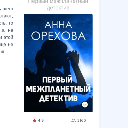
Первый межпланетный
детектив
нашего
отают,
ть, то
, а не
и этой
ещё не
бя.
4,9
2160
grade
group