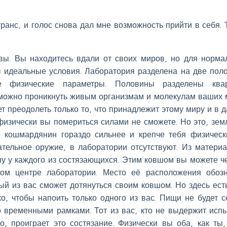
ранс, и голос снова дал мне возможность прийти в себя. 
вы. Вы находитесь вдали от своих миров, но для норма
 идеальные условия. Лаборатория разделена на две пол
 физические параметры. Половины разделены квар
зможно проникнуть живым организмам и молекулам ваших 
т преодолеть только то, что принадлежит этому миру и в 
физически вы помериться силами не сможете. Но это, зем
о кошмардянин гораздо сильнее и крепче тебя физическ
ательное оружие, в лаборатории отсутствуют. Из матери
шу у каждого из состязающихся. Этим ковшом вы можете ч
мом центре лаборатории. Место её расположения обоз
й из вас сможет дотянуться своим ковшом. Но здесь ест
о, чтобы напоить только одного из вас. Пищи не будет с
о временными рамками. Тот из вас, кто не выдержит исп
, проиграет это состязание. Физически вы оба, как ты,