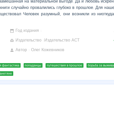
 замешанная на материальной выгоде. Да и любовь искренн
 книги случайно провалились глубоко в прошлое. Для наше
уществовал Человек разумный, они возникли из ниоткуда
Год издания :
date_range
w
Издательство :Издательство АСТ
foundation
c
Автор :
Олег Кожевников
person
я фантастика
попаданцы
путешествия в прошлое
борьба за выжив
анетяне