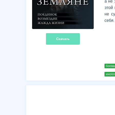
а не
этой
не с
себя.
Скачать
боева
инопл