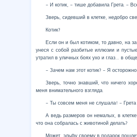
– И котик, – тише добавила Грета. – В
Зверь, сидевший в клетке, недобро св
Котик?
Если он и был котиком, то давно, на з
унеся с собой разбитые иллюзии и пусты
утратил в уличных боях ухо и глаз… в обще
– Зачем нам этот котик? – Я осторожно
Зверь, точно знавший, что ничего хор
меня внимательного взгляда.
– Ты совсем меня не слушала! – Грета 
А ведь размеров он немалых, в клетке
что она собралась с животиной делать?
Может, эльфу своему в подарок пошле