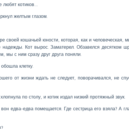
се любят котиков…
еркнул желтым глазом.
аре своей кошачьей юности, которая, как и человеческая, м
е надежды. Кот вырос. Заматерел. Обзавелся десятком ш
м, мы с ним сразу друг друга поняли.
 обошла клетку.
ошего от жизни ждать не следует, поворачивался, не спу
хлопнула по столу, и котик издал низкий протяжный звук.
 вон едва-едва помещается. Где сестрица его взяла? А гл
т?