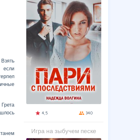
 Взять
И если
терпел
личные
 Грета
ишлось
4,5
340
grade
group
Игра на зыбучем песке
станем