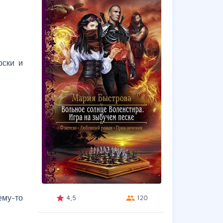
оски и
ему-то
4,5
120
grade
group