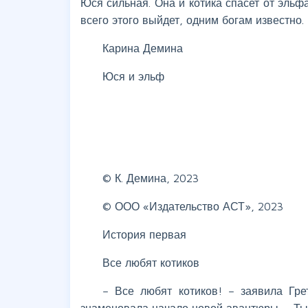
Юся сильная. Она и котика спасет от эльф
всего этого выйдет, одним богам известно.
Карина Демина
Юся и эльф
© К. Демина, 2023
© ООО «Издательство АСТ», 2023
История первая
Все любят котиков
– Все любят котиков! – заявила Гре
знаменовала начало новой авантюры. – Ты