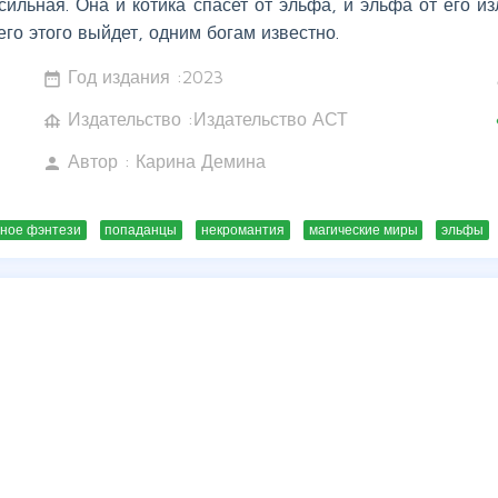
сильная. Она и котика спасет от эльфа, и эльфа от его 
его этого выйдет, одним богам известно.
Год издания :
2023
date_range
w
Издательство :Издательство АСТ
foundation
c
Автор :
Карина Демина
person
ное фэнтези
попаданцы
некромантия
магические миры
эльфы