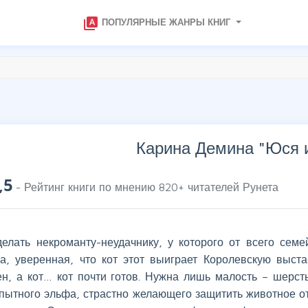
type_specimen
ПОПУЛЯРНЫЕ ЖАНРЫ КНИГ
Карина Демина "
Юся 
,5
- Рейтинг книги по мнению
820
+ читателей Рунета
делать некроманту-неудачнику, у которого от всего сем
ра, уверенная, что кот этот выиграет Королевскую выста
ен, а кот… кот почти готов. Нужна лишь малость – шерст
пытного эльфа, страстно желающего защитить животное от