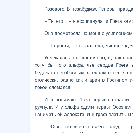
Розового. В незабудках. Теперь, правд
– Ты его… – я всхлипнула, и Грета зам
Она посмотрела на меня с удивлением.
– П-прости, – сказала она, чистосерде
Увлекалась она постоянно, и, как пра
хотя бы того эльфа, чье сердце Грета 
бедолага к любовным запискам отнесся ещ
стоически, равно как и арии в Гретином 
покои сломался.
И я понимаю. Лоза порыва страсти н
рухнула. И у эльфа сдали нервы. Осознал,
нанимать ей адвоката. И штраф платить. В
– Юся, это всего-навсего плед, – Г