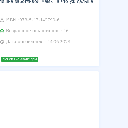
излишне заботливой мамы, а что уж дальше
ISBN :
978-5-17-149799-6
orkspaces
Возрастное ограничение : 16
hild_care
Дата обновления : 14.06.2023
update
любовные авантюры