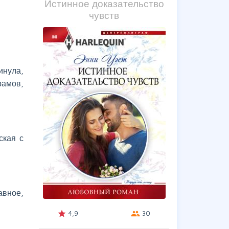
Истинное доказательство
чувств
инула,
рамов,
ская с
авное,
4,9
30
grade
group