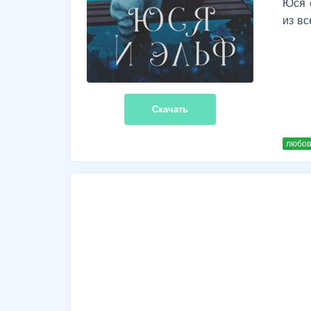
Юся 
из вс
Скачать
любов