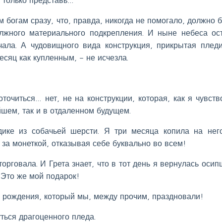
 богам сразу, что, правда, никогда не помогало, должно б
лжного материального подкрепления. И ныне небеса ос
лчала. А чудовищного вида конструкция, прикрытая плед
есяц как купленным, – не исчезла.
точиться… нет, не на конструкции, которая, как я чувств
шем, так и в отдаленном будущем.
ике из собачьей шерсти. Я три месяца копила на нег
за монеткой, отказывая себе буквально во всем!
торговала. И Грета знает, что в тот день я вернулась осип
. Это же мой подарок!
ь рождения, который мы, между прочим, праздновали!
ться драгоценного пледа.