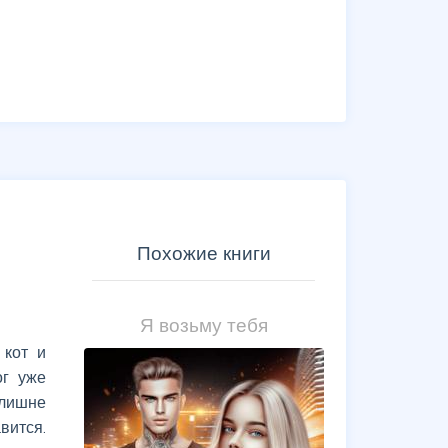
Похожие книги
Я возьму тебя
 кот и
ог уже
злишне
вится.