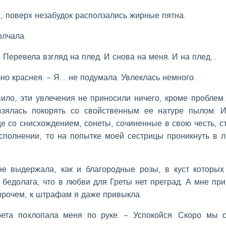
а, поверх незабудок расползались жирные пятна.
олчала.
 Перевела взгляд на плед. И снова на меня. И на плед…
чно краснея. – Я… не подумала. Увлеклась немного.
вило, эти увлечения не приносили ничего, кроме проблем.
взялась покорять со свойственным ее натуре пылом. 
е со снисхождением, сонеты, сочиненные в свою честь, с
исполнении, то на попытке моей сестрицы проникнуть в 
е выдержала, как и благородные розы, в куст которых
 бедолага, что в любви для Греты нет преград. А мне пр
прочем, к штрафам я даже привыкла.
рета похлопала меня по руке. – Успокойся. Скоро мы 