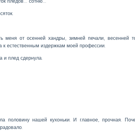
яток пледов… сотню…
сяток.
ть меня от осенней хандры, зимней печали, весенней т
ла к естественным издержкам моей профессии.
а и плед сдернула.
яла половину нашей кухоньки. И главное, прочная. Поч
орадовало.