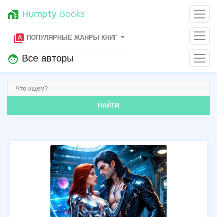
Humpty
Books
home_work
type_specimen
ПОПУЛЯРНЫЕ ЖАНРЫ КНИГ
Все авторы
face
НАЙТИ