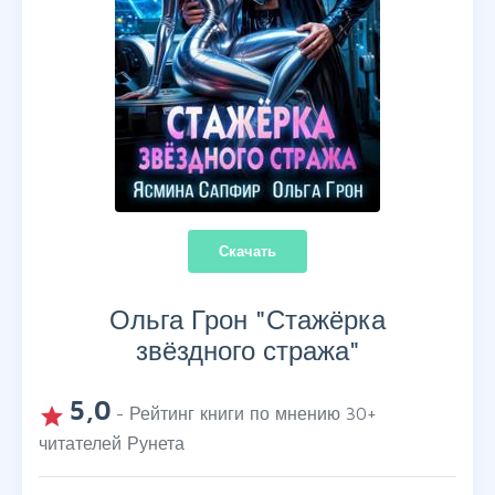
Скачать
Ольга Грон "
Стажёрка
звёздного стража
"
5,0
grade
- Рейтинг книги по мнению
30
+
читателей Рунета