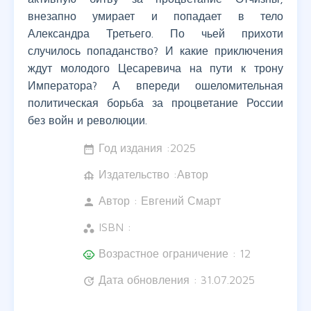
внезапно умирает и попадает в тело
Александра Третьего. По чьей прихоти
случилось попаданство? И какие приключения
ждут молодого Цесаревича на пути к трону
Императора? А впереди ошеломительная
политическая борьба за процветание России
без войн и революции.
Год издания :
2025
date_range
Издательство :Автор
foundation
Автор :
Евгений Смарт
person
ISBN :
workspaces
Возрастное ограничение : 12
child_care
Дата обновления : 31.07.2025
update