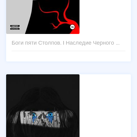
Боги пяти Столпов. I Наследие Черного …