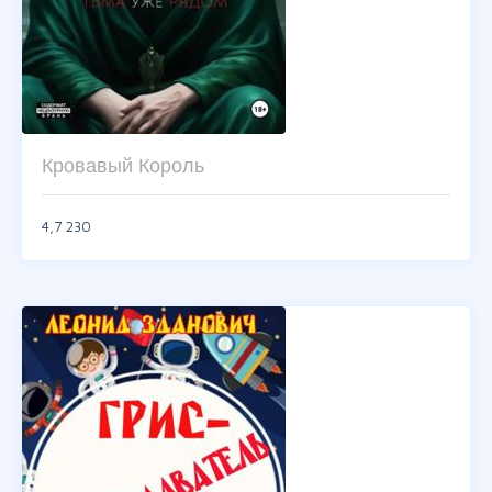
Кровавый Король
4,7
230