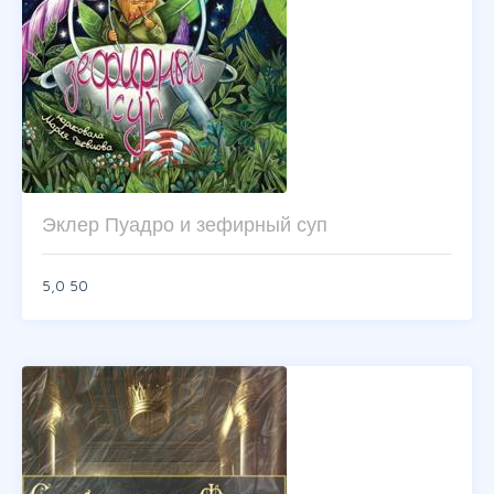
Эклер Пуадро и зефирный суп
5,0
50