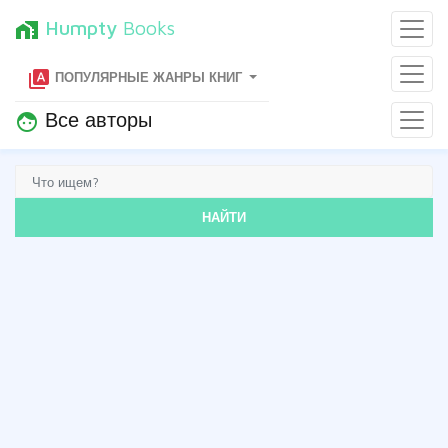
Humpty
Books
home_work
type_specimen
ПОПУЛЯРНЫЕ ЖАНРЫ КНИГ
Все авторы
face
НАЙТИ