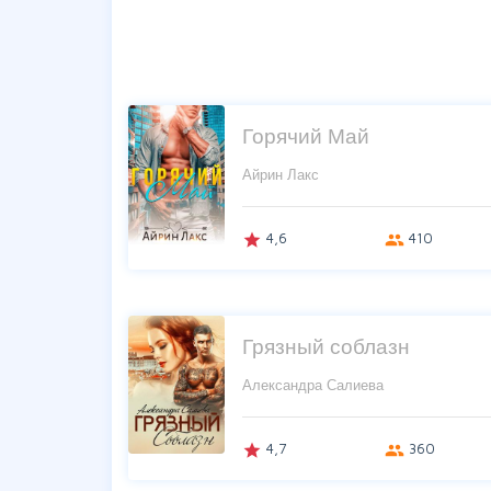
Горячий Май
Айрин Лакс
4,6
410
grade
group
Грязный соблазн
Александра Салиева
4,7
360
grade
group