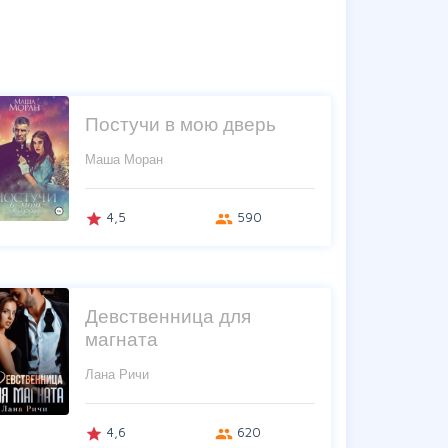
Постучи в мою дверь
Маша Моран
4,5
590
grade
group
Девственница для
магната
Лана Ричи
4,6
620
grade
group