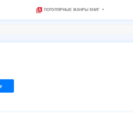
type_specimen
ПОПУЛЯРНЫЕ ЖАНРЫ КНИГ
р