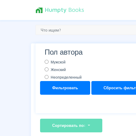
Humpty
Books
home_work
Пол автора
Мужской
Женский
Неопределенный
Фильтровать
Сбросить фильт
Сортировать по: